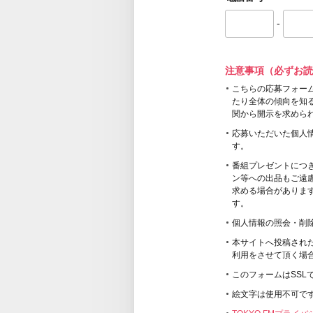
-
注意事項（必ずお読
こちらの応募フォー
たり全体の傾向を知
関から開示を求めら
応募いただいた個人
す。
番組プレゼントにつ
ン等への出品もご遠
求める場合がありま
す。
個人情報の照会・削
本サイトへ投稿され
利用をさせて頂く場
このフォームはSSL
絵文字は使用不可で