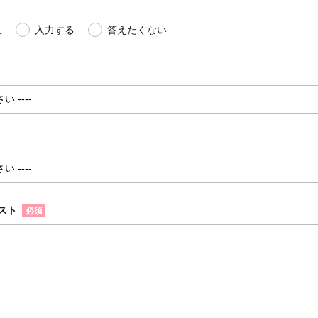
性
入力する
答えたくない
スト
必須