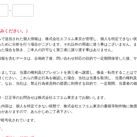
-
みください。）
ムで送信された個人情報は、株式会社エフエム東京が管理し、個人を特定できない状
るために分析を行う場合がございます。それ以外の用途に使う事はございません。ま
れた場合を除き、ご本人の許可なく第三者に譲り渡す事はありません。
情報を含むデータは、企画終了後、問い合わせ対応の目的で一定期間保管した後、サ
きましては、当選の権利及びプレゼントを第三者へ譲渡し、換金・転売することはで
慮ください。これらの禁止行為を確認した場合、当社は当選を取消し、当選の権利及
す。なお、当社は、禁止行為発見時の措置に利用する目的で、一定期間、当選者の個
除・訂正等のお問合せは株式会社エフエム東京までお願いします。
た内容は、個人を特定できない状態で、株式会社エフエム東京の書籍等制作物に無償
合がありますので、あらかじめご了承下さい。
で暗号化されています。
す。