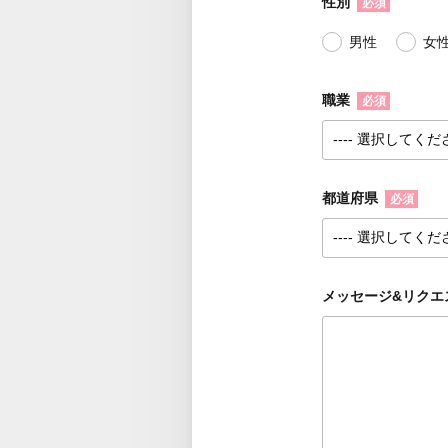
性別
必須
男性
女
職業
必須
都道府県
必須
メッセージ&リクエ