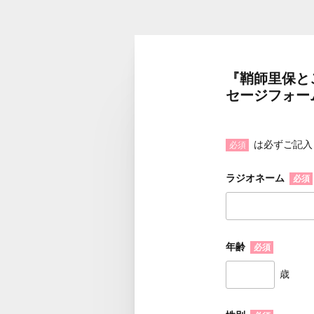
『鞘師里保とこ
セージフォー
は必ずご記入
必須
ラジオネーム
必須
年齢
必須
歳