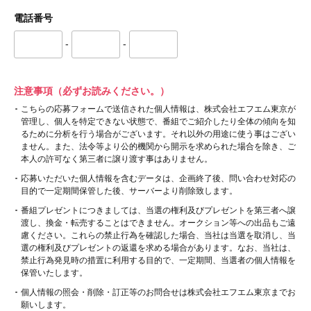
電話番号
-
-
注意事項（必ずお読みください。）
こちらの応募フォームで送信された個人情報は、株式会社エフエム東京が
管理し、個人を特定できない状態で、番組でご紹介したり全体の傾向を知
るために分析を行う場合がございます。それ以外の用途に使う事はござい
ません。また、法令等より公的機関から開示を求められた場合を除き、ご
本人の許可なく第三者に譲り渡す事はありません。
応募いただいた個人情報を含むデータは、企画終了後、問い合わせ対応の
目的で一定期間保管した後、サーバーより削除致します。
番組プレゼントにつきましては、当選の権利及びプレゼントを第三者へ譲
渡し、換金・転売することはできません。オークション等への出品もご遠
慮ください。これらの禁止行為を確認した場合、当社は当選を取消し、当
選の権利及びプレゼントの返還を求める場合があります。なお、当社は、
禁止行為発見時の措置に利用する目的で、一定期間、当選者の個人情報を
保管いたします。
個人情報の照会・削除・訂正等のお問合せは株式会社エフエム東京までお
願いします。