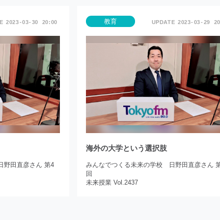
教育
2023
03
30
20:00
2023
03
29
20
海外の大学という選択肢
野田直彦さん 第4
みんなでつくる未来の学校 日野田直彦さん 第
回
未来授業 Vol.2437