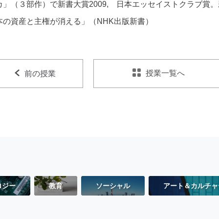
カ」（３部作）で新書大賞2009, 日本エッセイストクラブ賞
本の資産と主権が消える」（NHK出版新書）
授業一覧へ
前の授業
ロジー
教育
ソーシャル
アート＆カルチャ