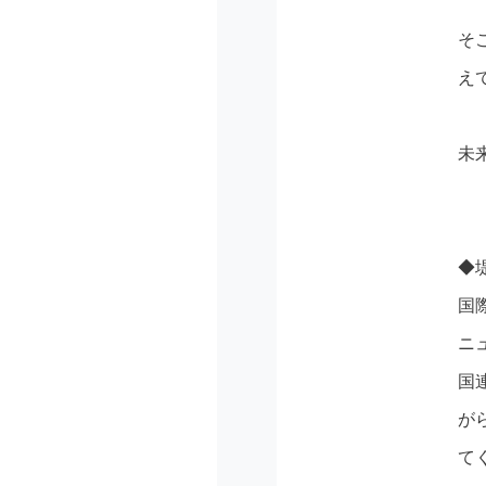
そ
え
未
◆
国
ニ
国
が
て