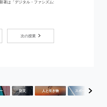
。新著は「デジタル・ファシズム:
次の授業
ー
防災
人と生き物
スポーツ