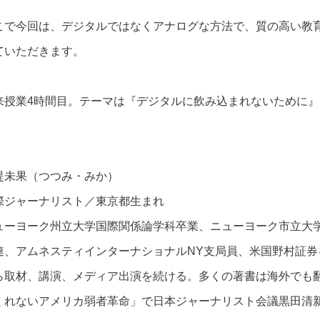
こで今回は、デジタルではなくアナログな方法で、質の高い教
ていただきます。
来授業4時間目。テーマは『デジタルに飲み込まれないために』
堤未果（つつみ・みか）
際ジャーナリスト／東京都生まれ
ューヨーク州立大学国際関係論学科卒業、ニューヨーク市立大
連、アムネスティインターナショナルNY支局員、米国野村証券
ら取材、講演、メディア出演を続ける。多くの著書は海外でも
くれないアメリカ弱者革命」で日本ジャーナリスト会議黒田清