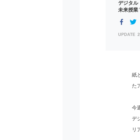
デジタル
未来授業 V
2
紙
た
今
デ
リ