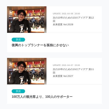
2021
04
08
20:00
次の10年のための10のアイデア 第12
回
未来授業 Vol.2028
防災
復興のトップランナーを孤独にさせない
2021
04
07
20:00
次の10年のための10のアイデア 第11
回
未来授業 Vol.2027
防災
100万人の観光客より、100人のサポーター