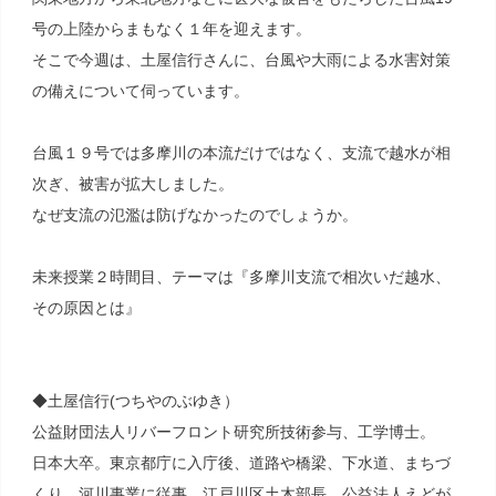
号の上陸からまもなく１年を迎えます。
そこで今週は、土屋信行さんに、台風や大雨による水害対策
の備えについて伺っています。
台風１９号では多摩川の本流だけではなく、支流で越水が相
次ぎ、被害が拡大しました。
なぜ支流の氾濫は防げなかったのでしょうか。
未来授業２時間目、テーマは『多摩川支流で相次いだ越水、
その原因とは』
◆土屋信行(つちやのぶゆき）
公益財団法人リバーフロント研究所技術参与、工学博士。
日本大卒。東京都庁に入庁後、道路や橋梁、下水道、まちづ
くり、河川事業に従事。江戸川区土木部長、公益法人えどが