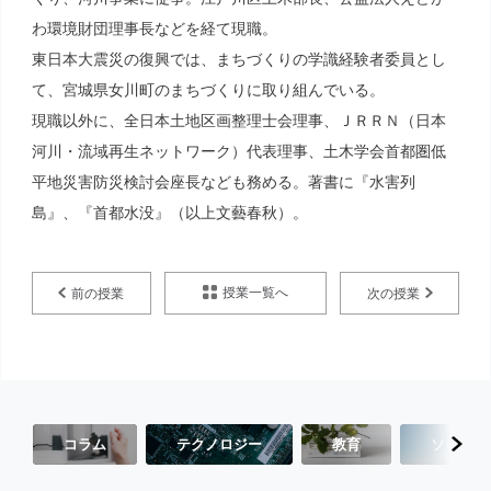
わ環境財団理事長などを経て現職。
東日本大震災の復興では、まちづくりの学識経験者委員とし
て、宮城県女川町のまちづくりに取り組んでいる。
現職以外に、全日本土地区画整理士会理事、ＪＲＲＮ（日本
河川・流域再生ネットワーク）代表理事、土木学会首都圏低
平地災害防災検討会座長なども務める。著書に『水害列
島』、『首都水没』（以上文藝春秋）。
授業一覧へ
前の授業
次の授業
コラム
テクノロジー
教育
ソーシャ