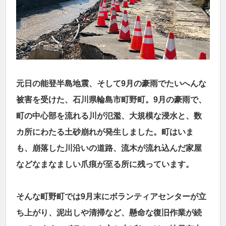
元日の能登半島地震、そして9月の豪雨でたいへんな
被害を受けた、石川県輪島市町野町。9月の豪雨で、
町の中心部を流れる川が氾濫、大規模な浸水と、数
カ所にわたる土砂崩れが発生しました。町はいま
も、崩落した川沿いの道路、流木が流れ込んだ家屋
などなまなましい爪痕が至る所に残っています。
そんな町野町では9月末にボランティアセンターが立
ち上がり、泥出しや清掃など、懸命な復旧作業が続