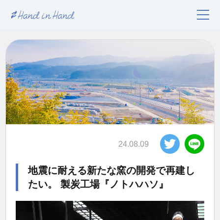
24.08.09
地震に耐える新たな窯の開発で再建し
たい。 製炭工場『ノトハハソ』