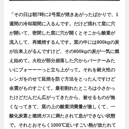
「その日は朝7時に2号窯が焼きあがったばかりで、1
週間の冷却期間に入るんです。だけど揺れて窯に穴
が開いて、密閉した窯に穴が開くとそこから酸素が
流入して、再燃焼するんです。窯の中には800kgの炭
が出来上がるんですけど、その800kgの炭が一気に燃
え始めて。火柱が部分崩落した穴からバーナーみた
いにブォーーーっと立ち上がって。それを耐火性の
レンガをのせて延焼を防ぐ方法をとったんですけど
余震がものすごくて。最初割れたところは小さかっ
たけどだんだん広がってきたから、被せるものが無
くなってきて、窯の上の酸素消費量が激しくて、一
酸化炭素と燃焼ガスに満たされて息ができない状態
で。それとおそらく1000℃近いすごい熱が放たれて