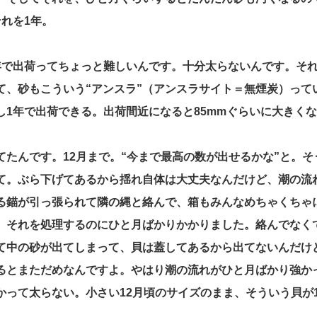
れを1年。
年で出荷ってちょっと難しいんです。十分太らないんです。そ
て、砂もこういう“アンスラ”（アンスラサイト＝無煙炭）って
し1年で出荷できる。出荷間近になると85mmぐらいに大きく
てたんです。12月まで。“今まで最高の数が出せるかな”と。
て。ぶら下げてあるから揺れ自体は大丈夫なんだけど、潮の流
る錨が引っ張られて隣の縄と絡んで、箱もみんなめちゃくちゃ
。それを処理するのにひと月ばかりかかりました。絡んでなく
て中の砂が出てしまって、貝は蓋してあるから出てないんだけ
るとまただめなんですよ。やはり潮の流れがひと月ばかり強か
かって太らない。小さい12月頃のサイズのまま、そういう貝が1