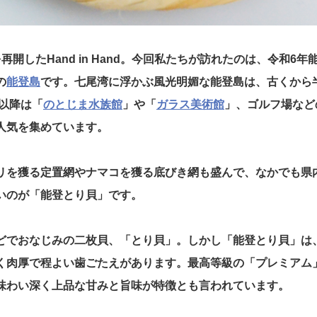
再開したHand in Hand。今回私たちが訪れたのは、令和6
の
能登島
です。七尾湾に浮かぶ風光明媚な能登島は、古くから
代以降は「
のとじま水族館
」や「
ガラス美術館
」、ゴルフ場など
人気を集めています。
リを獲る定置網やナマコを獲る底びき網も盛んで、なかでも県
いのが「能登とり貝」です。
どでおなじみの二枚貝、「とり貝」。しかし「能登とり貝」は
く肉厚で程よい歯ごたえがあります。最高等級の「プレミアム」
味わい深く上品な甘みと旨味が特徴とも言われています。