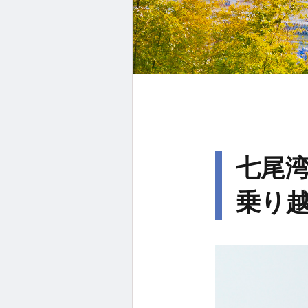
七尾
乗り