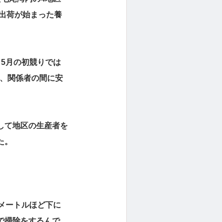
ら出荷が始まった養
5月の初競りでは
れ、関係者の間に安
して地区の生産者を
た。
メートルほど下に
で掃除をするんで