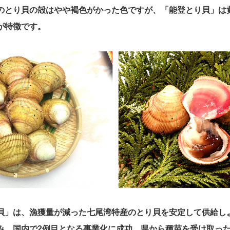
のとり貝の殻はやや褐色がかった色ですが、「能登とり貝」は
が特徴です。
貝」は、漁獲量が減った七尾湾特産のとり貝を安定して供給し
み、国内で2例目となる事業化に成功。県から種苗を受け取った