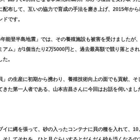
に配布して、互いの協力で育成の手法を磨き上げ、2015年か
ンドです。
6年能登半島地震」では、その養殖施設も被害を受けましたが、
ミアム」が1個当たり2万5000円と、過去最高額で競り落とさ
した。
貝」の生産に初期から携わり、養殖技術向上の面でも貢献、そ
てきた第一人者である、山本吉昌さんに今回はお話を伺いまし
ブイに縄を張って、砂の入ったコンテナに貝の種を入れて、10
。そしてそれを、ひと月ぐらいするとだんだん砂も汚くなるの