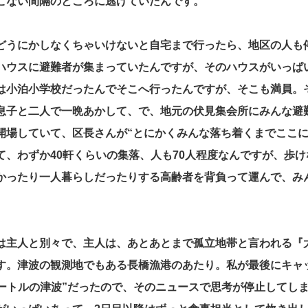
こない間隔のところに逃げていたんです。
どうにかしなくちゃいけないと自宅まで行ったら、地区の人も
ハウスに避難者が集まっていたんですが、そのハウスがいっぱ
は小泊小学校だったんでそこへ行ったんですが、そこも満員。
息子と二人で一晩あかして、で、地元の伏見集会所にみんな避
開場していて、区長さんが“とにかくみんな落ち着くまでここに
て、わずか40軒くらいの集落、人も70人程度なんですが、歩
かったり一人暮らしだったりする高齢者を背負って運んで、み
は主人と別々で、主人は、あとあとまで孤立地帯と言われる『
す。津波の観測地でもある長橋漁港のあたり。私が最後にキャ
メートルの津波”だったので、そのニュースで思考が停止してし