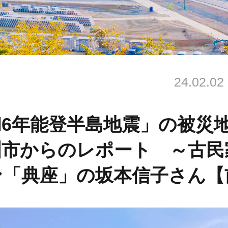
24.02.02
和6年能登半島地震」の被災
洲市からのレポート ～古民
ン「典座」の坂本信子さん【