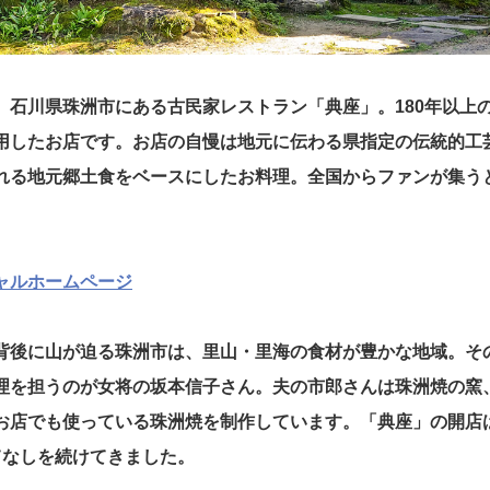
、石川県珠洲市にある古民家レストラン「典座」。180年以上
用したお店です。お店の自慢は地元に伝わる県指定の伝統的工
れる地元郷土食をベースにしたお料理。全国からファンが集う
ャルホームページ
背後に山が迫る珠洲市は、里山・里海の食材が豊かな地域。そ
理を担うのが女将の坂本信子さん。夫の市郎さんは珠洲焼の窯
お店でも使っている珠洲焼を制作しています。「典座」の開店は2
てなしを続けてきました。