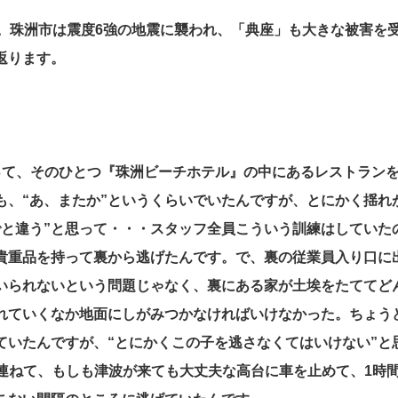
日。珠洲市は震度6強の地震に襲われ、「典座」も大きな被害を
返ります。
って、そのひとつ『珠洲ビーチホテル』の中にあるレストラン
も、“あ、またか”というくらいでいたんですが、とにかく揺れ
でと違う”と思って・・・スタッフ全員こういう訓練はしていた
貴重品を持って裏から逃げたんです。で、裏の従業員入り口に
いられないという問題じゃなく、裏にある家が土埃をたててど
れていくなか地面にしがみつかなければいけなかった。ちょう
ていたんですが、“とにかくこの子を逃さなくてはいけない”と
台連ねて、もしも津波が来ても大丈夫な高台に車を止めて、1時