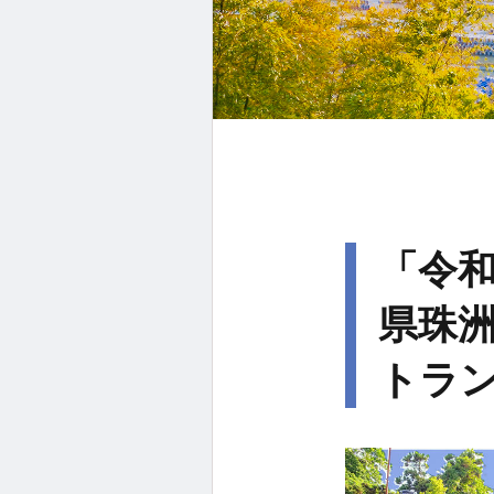
「令
県珠
トラ