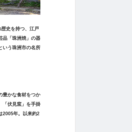
の歴史を持つ、江戸
芸品「珠洲焼」の器
という珠洲市の名所
の豊かな食材をつか
、「伏見窯」を手掛
005年。以来約2