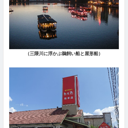
（三隈川に浮かぶ鵜飼い船と屋形船）