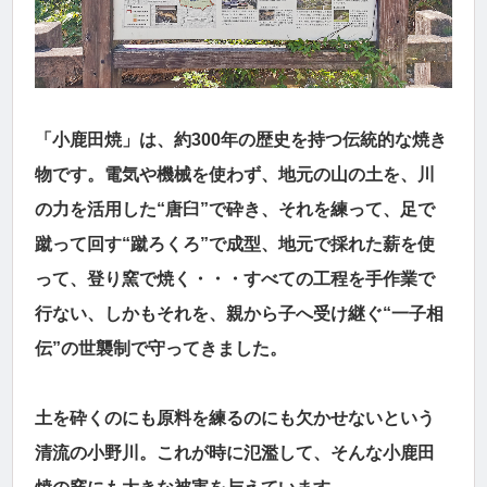
「小鹿田焼」は、約300年の歴史を持つ伝統的な焼き
物です。電気や機械を使わず、地元の山の土を、川
の力を活用した“唐臼”で砕き、それを練って、足で
蹴って回す“蹴ろくろ”で成型、地元で採れた薪を使
って、登り窯で焼く・・・すべての工程を手作業で
行ない、しかもそれを、親から子へ受け継ぐ“一子相
伝”の世襲制で守ってきました。
土を砕くのにも原料を練るのにも欠かせないという
清流の小野川。これが時に氾濫して、そんな小鹿田