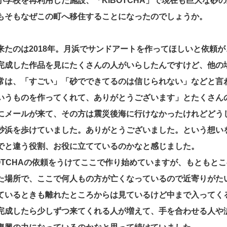
小学校を再利用した施設、「KIBOTCHA」で現在も巨大な砂
もそもなぜこの町へ移住することになったのでしょうか。
来たのは2018年。月浜でサンドアートを作ってほしいと依頼
完成した作品を見にたくさんの人がいらしたんですけど、他の
常は、「すごい」「砂でできてるのは信じられない」などと言
いうものを作ってくれて、ありがとうございます」とたくさん
にメールが来て、その方は震災後海に行けなかったけれどどう
砂浜を歩けていました。ありがとうございました。という想い
でと違う役割、お役に立てているのかなと感じました。
BOTCHAの依頼をうけてここで作り始めていますが、もともと
た場所で、ここで何人もの方が亡くなっているので近寄りがた
ているときも離れたところからは見ているけど中まで入ってく
完成したら少しずつ来てくれる人が増えて、手を合わせる人や