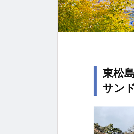
東松
サン