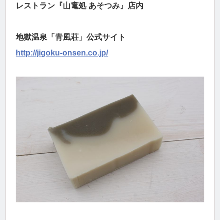
レストラン『山竃処 あそつみ』店内
地獄温泉「青風荘」公式サイト
http://jigoku-onsen.co.jp/