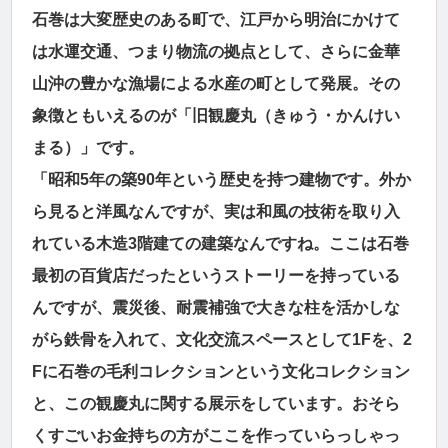
石巻は大変歴史のある町で、江戸から明治にかけて
は水運交通、つまり物流の拠点として、さらに金華
山沖の豊かな漁場による水産の町として発展。その
象徴ともいえるのが「旧観慶丸（きゅう・かんけい
まる）」です。
「昭和5年の築90年という歴史を持つ建物です。外か
ら見ると洋風なんですが、実は和風の技術を取り入
れている木造3階建ての建築なんですね。ここは石巻
最初の百貨店だったというストーリーを持っている
んですが、震災後、耐震補強で大きな柱を活かしな
がら鉄骨を入れて、文化交流スペースとして1Fを、2
Fに石巻の毛利コレクションという文化コレクション
と、この観慶丸に関する展示をしています。おそら
くすごいお金持ちの方がここを作っていらっしゃっ