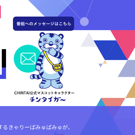
するきゃりーぱみゅぱみゅが、