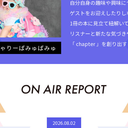
自分自身の趣味や興味に
ゲストをお迎えしたりし
1冊の本に見立て紐解い
リスナーと新たな気づき
「 chapter 」を創
ゃりーぱみゅぱみゅ
2026.08.02