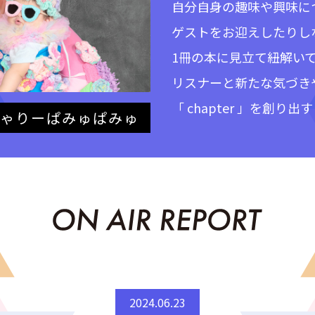
自分自身の趣味や興味に
ゲストをお迎えしたりし
1冊の本に見立て紐解い
リスナーと新たな気づき
「 chapter 」を創
ゃりーぱみゅぱみゅ
2024.06.23