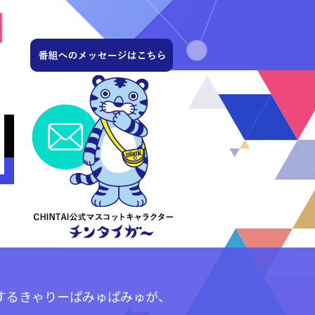
するきゃりーぱみゅぱみゅが、