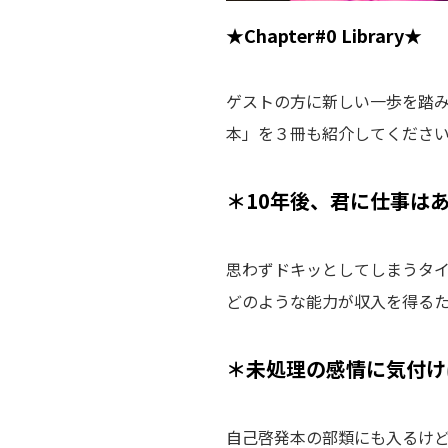
★Chapter#0 Library★
ゲストの方に新しい一歩を踏
本」を３冊も紹介してくださ
＊10年後、君に仕事は
思わずドキッとしてしまうタイ
どのような能力が収入を得る
＊未処理の感情に気付けば
自己啓発本の部類にも入るけ