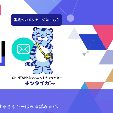
するきゃりーぱみゅぱみゅが、