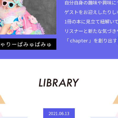
自分自身の趣味や興味に
ゲストをお迎えしたりし
1冊の本に見立て紐解い
リスナーと新たな気づき
「 chapter 」を創
ゃりーぱみゅぱみゅ
2021.06.13