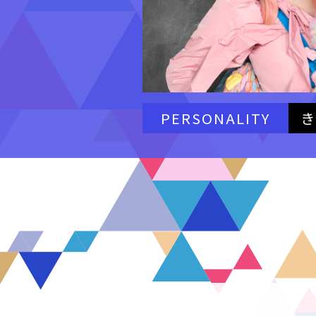
PERSONALITY
き