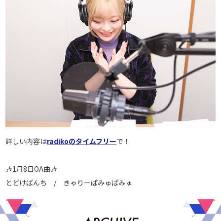
詳しい内容は
radikoのタイムフリー
で！
🎶1月8日OA曲🎶
とどけぱんち / きゃりーぱみゅぱみゅ