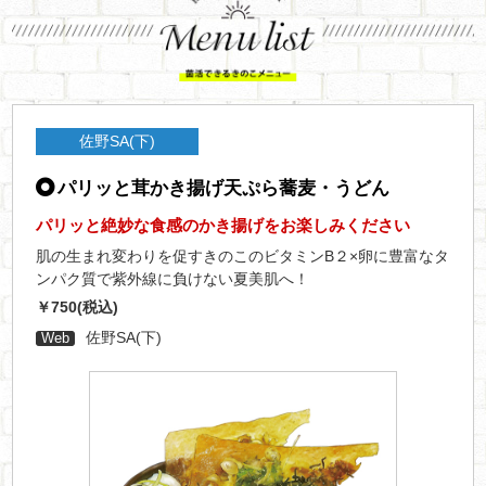
佐野SA(下)
パリッと茸かき揚げ天ぷら蕎麦・うどん
パリッと絶妙な食感のかき揚げをお楽しみください
肌の生まれ変わりを促すきのこのビタミンB２×卵に豊富なタ
ンパク質で紫外線に負けない夏美肌へ！
￥750(税込)
佐野SA(下)
Web