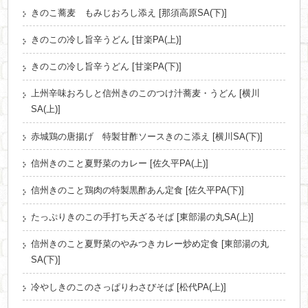
きのこ蕎麦 もみじおろし添え [那須高原SA(下)]
きのこの冷し旨辛うどん [甘楽PA(上)]
きのこの冷し旨辛うどん [甘楽PA(下)]
上州辛味おろしと信州きのこのつけ汁蕎麦・うどん [横川
SA(上)]
赤城鶏の唐揚げ 特製甘酢ソースきのこ添え [横川SA(下)]
信州きのこと夏野菜のカレー [佐久平PA(上)]
信州きのこと鶏肉の特製黒酢あん定食 [佐久平PA(下)]
たっぷりきのこの手打ち天ざるそば [東部湯の丸SA(上)]
信州きのこと夏野菜のやみつきカレー炒め定食 [東部湯の丸
SA(下)]
冷やしきのこのさっぱりわさびそば [松代PA(上)]