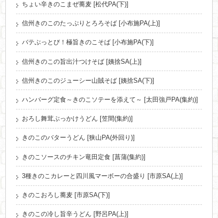
ちょい辛きのこまぜ蕎麦 [松代PA(下)]
信州きのこのたっぷりとろろそば [小布施PA(上)]
バテぶっとび！極旨きのこそば [小布施PA(下)]
信州きのこの旨出汁つけそば [姨捨SA(上)]
信州きのこのジューシー山賊そば [姨捨SA(下)]
ハンバーグ定食～きのこソテーを添えて～ [太田強戸PA(集約)]
おろし舞茸ぶっかけうどん [笠間(集約)]
きのこのバターうどん [狭山PA(外回り)]
きのこソースのチキン竜田定食 [菖蒲(集約)]
3種きのこカレーと四川風マーボーの合盛り [市原SA(上)]
きのこおろし蕎麦 [市原SA(下)]
きのこの冷し旨辛うどん [野呂PA(上)]