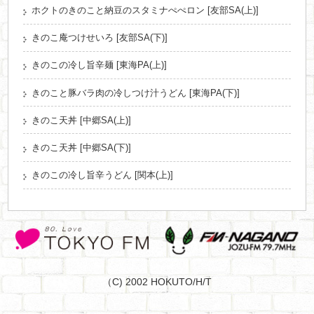
ホクトのきのこと納豆のスタミナぺぺロン [友部SA(上)]
きのこ庵つけせいろ [友部SA(下)]
きのこの冷し旨辛麺 [東海PA(上)]
きのこと豚バラ肉の冷しつけ汁うどん [東海PA(下)]
きのこ天丼 [中郷SA(上)]
きのこ天丼 [中郷SA(下)]
きのこの冷し旨辛うどん [関本(上)]
（C) 2002 HOKUTO/H/T