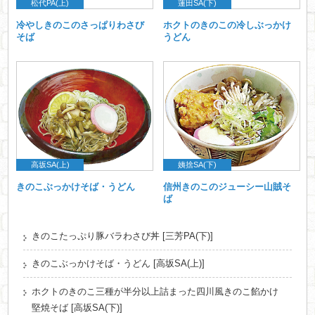
松代PA(上)
蓮田SA(下)
冷やしきのこのさっぱりわさび
ホクトのきのこの冷しぶっかけ
そば
うどん
高坂SA(上)
姨捨SA(下)
きのこぶっかけそば・うどん
信州きのこのジューシー山賊そ
ば
きのこたっぷり豚バラわさび丼 [三芳PA(下)]
きのこぶっかけそば・うどん [高坂SA(上)]
ホクトのきのこ三種が半分以上詰まった四川風きのこ餡かけ
堅焼そば [高坂SA(下)]