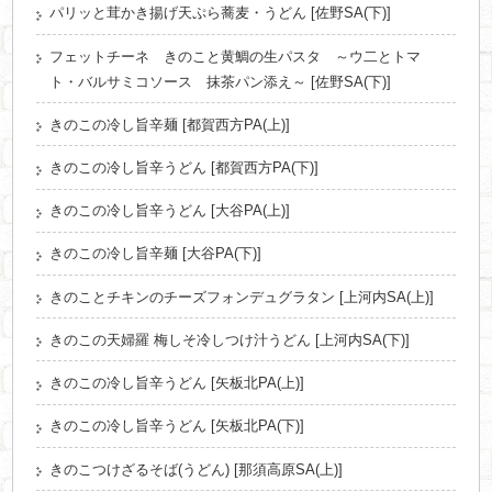
パリッと茸かき揚げ天ぷら蕎麦・うどん [佐野SA(下)]
フェットチーネ きのこと黄鯛の生パスタ ～ウ二とトマ
ト・バルサミコソース 抹茶パン添え～ [佐野SA(下)]
きのこの冷し旨辛麺 [都賀西方PA(上)]
きのこの冷し旨辛うどん [都賀西方PA(下)]
きのこの冷し旨辛うどん [大谷PA(上)]
きのこの冷し旨辛麺 [大谷PA(下)]
きのことチキンのチーズフォンデュグラタン [上河内SA(上)]
きのこの天婦羅 梅しそ冷しつけ汁うどん [上河内SA(下)]
きのこの冷し旨辛うどん [矢板北PA(上)]
きのこの冷し旨辛うどん [矢板北PA(下)]
きのこつけざるそば(うどん) [那須高原SA(上)]