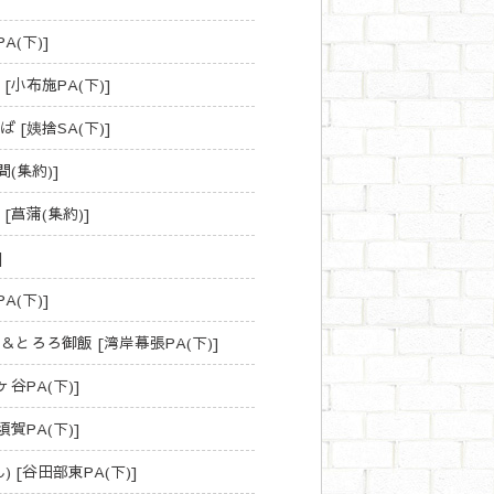
(下)]
小布施PA(下)]
[姨捨SA(下)]
(集約)]
菖蒲(集約)]
]
(下)]
とろろ御飯 [湾岸幕張PA(下)]
谷PA(下)]
賀PA(下)]
[谷田部東PA(下)]