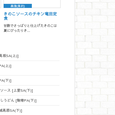
菖蒲(集約)
きのこソースのチキン竜田定
食
甘酢でさっぱりと仕上げたきのこは
夏にぴったりき...
坂SA(上)]
(上)]
(下)]
ス [上里SA(下)]
どん [駒寄PA(下)]
高原SA(下)]