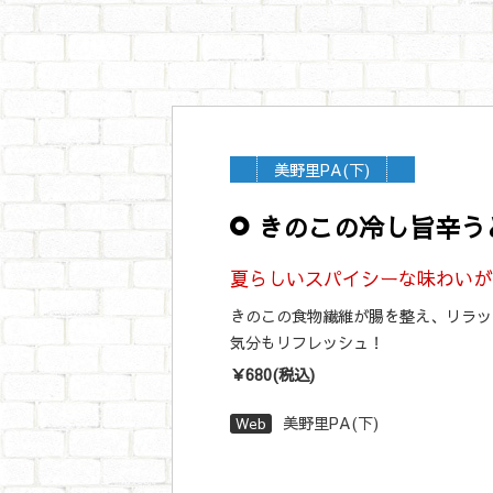
美野里PA(下)
きのこの冷し旨辛う
夏らしいスパイシーな味わいが
きのこの食物繊維が腸を整え、リラッ
気分もリフレッシュ！
￥680(税込)
美野里PA(下)
Web