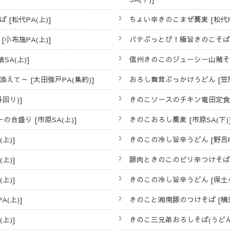
[松代PA(上)]
ちょい辛きのこまぜ蕎麦 [松代PA
小布施PA(上)]
バテぶっとび！極旨きのこそば [
A(上)]
信州きのこのジューシー山賊そば 
て～ [太田強戸PA(集約)]
おろし舞茸ぶっかけうどん [笠間
回り)]
きのこソースのチキン竜田定食 [
合盛り [市原SA(上)]
きのこおろし蕎麦 [市原SA(下)
上)]
きのこの冷し旨辛うどん [野呂PA
上)]
豚肉ときのこのピリ辛つけそば＆
上)]
きのこの冷し旨辛うどん [保土ヶ
(上)]
きのこと湘南豚のつけそば [横須
上)]
きのこ三兄弟おろしそば(うどん) 