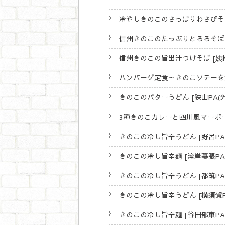
冷やしきのこのさっぱりわさびそば 
信州きのこのたっぷりとろろそば [
信州きのこの旨出汁つけそば [姨捨S
ハンバーグ定食～きのこソテーを添え
きのこのバターうどん [狭山PA(外
3種きのこカレーと四川風マーボーの
きのこの冷し旨辛うどん [野呂PA(
きのこの冷し旨辛麺 [湾岸幕張PA(
きのこの冷し旨辛うどん [都筑PA(
きのこの冷し旨辛うどん [横須賀PA
きのこの冷し旨辛麺 [谷田部東PA(