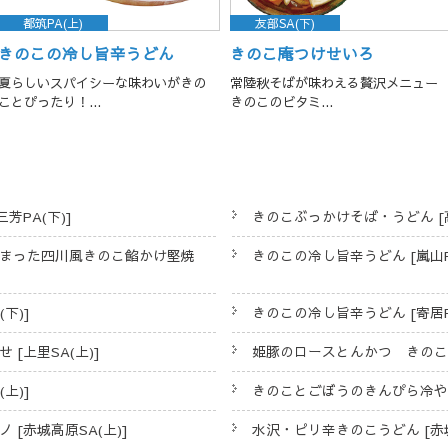
都筑PA(上)
友部SA(下)
きのこの冷し旨辛うどん
きのこ庵つけせいろ
夏らしいスパイシーな味わいがきの
常陸秋そばが味わえる贅沢メニュー
ことぴったり！...
きのこのビタミ...
芳PA(下)]
きのこぶっかけそば・うどん [高
まった四川風きのこ餡かけ堅焼
きのこの冷し旨辛うどん [嵐山PA
下)]
きのこの冷し旨辛うどん [寄居PA
[上里SA(上)]
姫豚のロースとんかつ きのこソー
上)]
きのことごぼうのきんぴら冷やしう
[赤城高原SA(上)]
水沢・ピリ辛きのこうどん [赤城