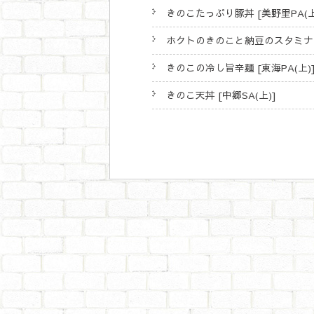
きのこたっぷり豚丼 [美野里PA(上
ホクトのきのこと納豆のスタミナぺぺ
きのこの冷し旨辛麺 [東海PA(上)
きのこ天丼 [中郷SA(上)]