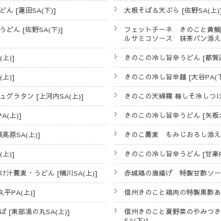
 [蓮田SA(下)]
大根そば＆天ぷら [佐野SA(上)
ん [佐野SA(下)]
フェットチーネ きのこと黄
ルサミコソース 抹茶パン添え～ 
上)]
きのこの冷し旨辛うどん [都賀西
上)]
きのこの冷し旨辛麺 [大谷PA(下
ラタン [上河内SA(上)]
きのこの天婦羅 梅しそ冷しつけ汁
(上)]
きのこの冷し旨辛うどん [矢板北
高原SA(上)]
きのこ蕎麦 もみじおろし添え [
上)]
きのこの冷し旨辛うどん [甘楽PA
蕎麦・うどん [横川SA(上)]
赤城鶏の唐揚げ 特製甘酢ソースき
平PA(上)]
信州きのこと鶏肉の特製黒酢あん定
[東部湯の丸SA(上)]
信州きのこと夏野菜のやみつき
SA(下)]