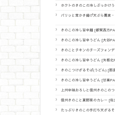
ホクトのきのこの冷しぶっかけうどん
パリッと茸かき揚げ天ぷら蕎麦・うど
きのこの冷し旨辛麺 [都賀西方PA(
きのこの冷し旨辛うどん [大谷PA(
きのことチキンのチーズフォンデュグ
きのこの冷し旨辛うどん [矢板北PA
きのこつけざるそば(うどん) [那須
きのこの冷し旨辛うどん [甘楽PA(
上州辛味おろしと信州きのこのつけ汁
信州きのこと夏野菜のカレー [佐久
たっぷりきのこの手打ち天ざるそば 