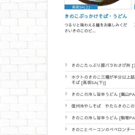
高坂SA(上)
きのこぶっかけそば・うどん
つるりと味わえる麺をお楽しみくだ
さいきのこのビ...
きのこたっぷり豚バラわさび丼 [三
ホクトのきのこ三種が半分以上詰
そば [高坂SA(下)]
きのこの冷し旨辛うどん [嵐山PA(
信州冷やしそば やたらきのこのせ 
きのこの冷し旨辛うどん [駒寄PA(
きのことベーコンのペペロンチーノ 