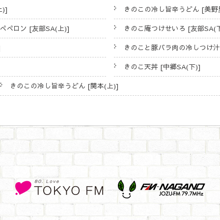
)]
きのこの冷し旨辛うどん [美野里
ロン [友部SA(上)]
きのこ庵つけせいろ [友部SA(下
]
きのこと豚バラ肉の冷しつけ汁うど
きのこ天丼 [中郷SA(下)]
きのこの冷し旨辛うどん [関本(上)]