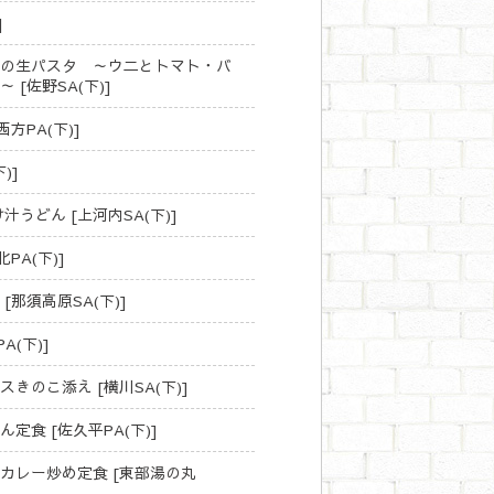
]
鯛の生パスタ ～ウ二とトマト・バ
[佐野SA(下)]
方PA(下)]
)]
うどん [上河内SA(下)]
PA(下)]
那須高原SA(下)]
(下)]
のこ添え [横川SA(下)]
食 [佐久平PA(下)]
カレー炒め定食 [東部湯の丸