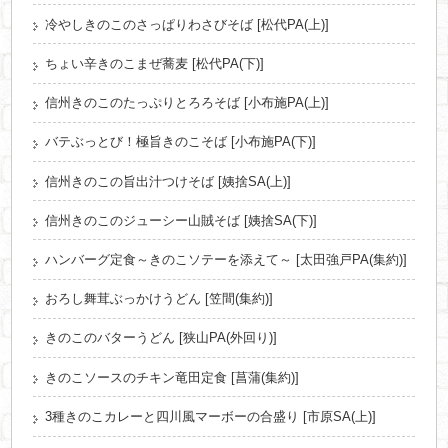
冷やしきのこのさっぱりわさびそば [松代PA(上)]
ちょい辛きのこまぜ蕎麦 [松代PA(下)]
信州きのこのたっぷりとろろそば [小布施PA(上)]
バテぶっとび！極旨きのこそば [小布施PA(下)]
信州きのこの旨出汁つけそば [姨捨SA(上)]
信州きのこのジューシー山賊そば [姨捨SA(下)]
ハンバーグ定食～きのこソテーを添えて～ [太田強戸PA(集約)]
おろし舞茸ぶっかけうどん [笠間(集約)]
きのこのバターうどん [狭山PA(外回り)]
きのこソースのチキン竜田定食 [菖蒲(集約)]
3種きのこカレーと四川風マーボーの合盛り [市原SA(上)]