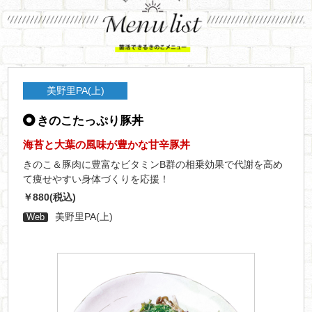
美野里PA(上)
きのこたっぷり豚丼
海苔と大葉の風味が豊かな甘辛豚丼
きのこ＆豚肉に豊富なビタミンB群の相乗効果で代謝を高め
て痩せやすい身体づくりを応援！
￥880(税込)
美野里PA(上)
Web