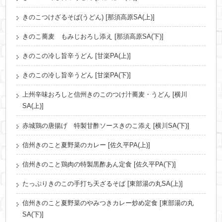
きのこつけざるそば(うどん) [那須高原SA(上)]
きのこ蕎麦 もみじおろし添え [那須高原SA(下)]
きのこの冷し旨辛うどん [甘楽PA(上)]
きのこの冷し旨辛うどん [甘楽PA(下)]
上州辛味おろしと信州きのこのつけ汁蕎麦・うどん [横川
SA(上)]
赤城鶏の唐揚げ 特製甘酢ソースきのこ添え [横川SA(下)]
信州きのこと夏野菜のカレー [佐久平PA(上)]
信州きのこと鶏肉の特製黒酢あん定食 [佐久平PA(下)]
たっぷりきのこの手打ち天ざるそば [東部湯の丸SA(上)]
信州きのこと夏野菜のやみつきカレー炒め定食 [東部湯の丸
SA(下)]