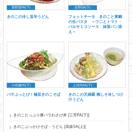
美野里PA(下)
佐野SA(下)
きのこの冷し旨辛うどん
フェットチーネ きのこと黄鯛
の生パスタ ～ウ二とトマト・
バルサミコソース 抹茶パン添
え～
小布施PA(下)
上河内SA(下)
バテぶっとび！極旨きのこそば
きのこの天婦羅 梅しそ冷しつけ
汁うどん
きのこたっぷり豚バラわさび丼 [三芳PA(下)]
きのこぶっかけそば・うどん [高坂SA(上)]