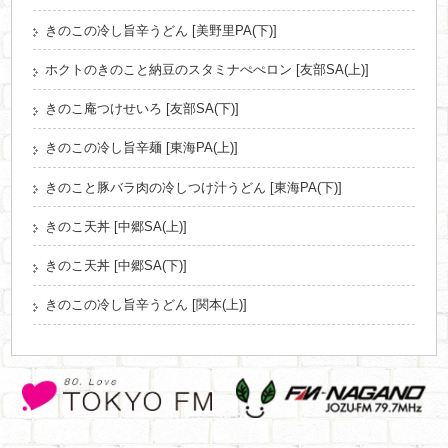
きのこの冷し旨辛うどん [美野里PA(下)]
ホクトのきのこと納豆のスタミナぺぺロン [友部SA(上)]
きのこ庵つけせいろ [友部SA(下)]
きのこの冷し旨辛麺 [東海PA(上)]
きのこと豚バラ肉の冷しつけ汁うどん [東海PA(下)]
きのこ天丼 [中郷SA(上)]
きのこ天丼 [中郷SA(下)]
きのこの冷し旨辛うどん [関本(上)]