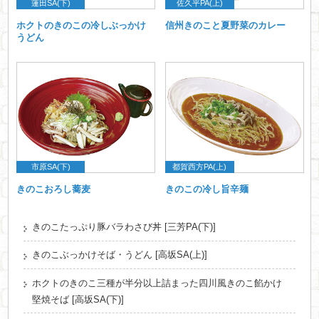
蓮田SA(下)
佐久平PA(上)
ホクトのきのこの冷しぶっかけ
信州きのこと夏野菜のカレー
うどん
市原SA(下)
都賀西方PA(上)
きのこおろし蕎麦
きのこの冷し旨辛麺
きのこたっぷり豚バラわさび丼 [三芳PA(下)]
きのこぶっかけそば・うどん [高坂SA(上)]
ホクトのきのこ三種が半分以上詰まった四川風きのこ餡かけ
堅焼そば [高坂SA(下)]