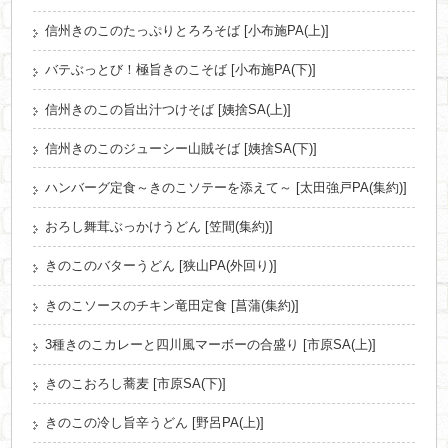
信州きのこのたっぷりとろろそば [小布施PA(上)]
バテぶっとび！極旨きのこそば [小布施PA(下)]
信州きのこの旨出汁つけそば [姨捨SA(上)]
信州きのこのジューシー山賊そば [姨捨SA(下)]
ハンバーグ定食～きのこソテーを添えて～ [太田強戸PA(集約)]
おろし舞茸ぶっかけうどん [笠間(集約)]
きのこのバターうどん [狭山PA(外回り)]
きのこソースのチキン竜田定食 [菖蒲(集約)]
3種きのこカレーと四川風マーボーの合盛り [市原SA(上)]
きのこおろし蕎麦 [市原SA(下)]
きのこの冷し旨辛うどん [野呂PA(上)]