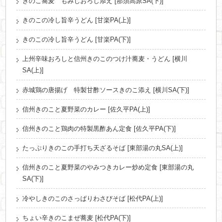
きのこ蕎麦 もみじおろし添え [那須高原SA(下)]
きのこの冷し旨辛うどん [甘楽PA(上)]
きのこの冷し旨辛うどん [甘楽PA(下)]
上州辛味おろしと信州きのこのつけ汁蕎麦・うどん [横川
SA(上)]
赤城鶏の唐揚げ 特製甘酢ソースきのこ添え [横川SA(下)]
信州きのこと夏野菜のカレー [佐久平PA(上)]
信州きのこと鶏肉の特製黒酢あん定食 [佐久平PA(下)]
たっぷりきのこの手打ち天ざるそば [東部湯の丸SA(上)]
信州きのこと夏野菜のやみつきカレー炒め定食 [東部湯の丸
SA(下)]
冷やしきのこのさっぱりわさびそば [松代PA(上)]
ちょい辛きのこまぜ蕎麦 [松代PA(下)]