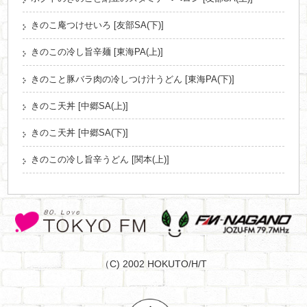
きのこ庵つけせいろ [友部SA(下)]
きのこの冷し旨辛麺 [東海PA(上)]
きのこと豚バラ肉の冷しつけ汁うどん [東海PA(下)]
きのこ天丼 [中郷SA(上)]
きのこ天丼 [中郷SA(下)]
きのこの冷し旨辛うどん [関本(上)]
（C) 2002 HOKUTO/H/T