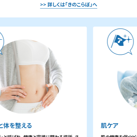
>> 詳しくは「きのこらぼ」へ
と体を整える
肌ケア
｣と呼ばれ、健康と密接に関わる場所。さ
肌の健康を保つビタ