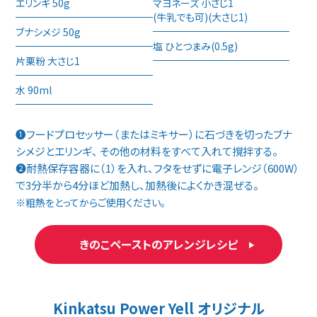
エリンギ 50g
マヨネーズ 小さじ1
(牛乳でも可)(大さじ1)
ブナシメジ 50g
塩 ひとつまみ(0.5g)
片栗粉 大さじ1
水 90ml
❶フードプロセッサー（またはミキサー）に石づきを切ったブナ
シメジとエリンギ、 その他の材料をすべて入れて撹拌する。
❷耐熱保存容器に（1）を入れ、フタをせずに電子レンジ（600W）
で3分半から4分ほど加熱し、加熱後によくかき混ぜる。
※粗熱をとってからご使用ください。
きのこペーストのアレンジレシピ
Kinkatsu Power Yell オリジナル