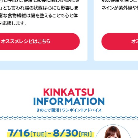
」とも言われ腸の状態は心にも影響しま
ネインが紫外線や乾
富な食物繊維は腸を整えることで心と体
応援します。
オススメレシピはこちら
オス