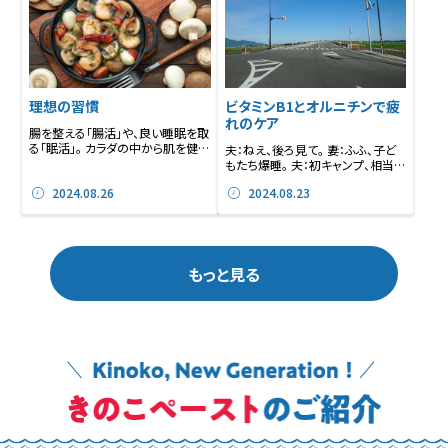
理想の習慣
ビタミンB1とオルニチンで疲
れのケア
腸を整える「腸活」や、良い睡眠を取
る「眠活」。 カラダの中から肌を健康
夫：ねえ、後ろ見て。 妻：ふふ、子ど
にする「肌...
もたち爆睡。 夫：初キャンプ、相当楽
しんだん...
2024.08.26
2024.08.23
もっと見る