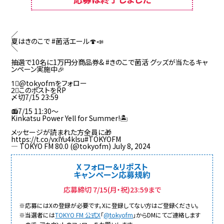
／
夏はきのこで
#菌活エール
🍄📣
＼
抽選で10名に1万円分商品券&
#きのこで菌活
グッズが当たるキャ
ンペーン実施中🎉
1⃣
@tokyofm
をフォロー
2⃣このポストをRP
〆切7/15 23:59
📻7/15 11:30～
Kinkatsu Power Yell for Summer!🏝
メッセージが読まれた方全員に🎁
https://t.co/vxIYu4klsu
#TOKYOFM
— TOKYO FM 80.0 (@tokyofm)
July 8, 2024
X フォロー＆リポスト
キャンペーン応募規約
応募締切 7/15(月・祝)23:59まで
※応募にはXの登録が必要です。Xに登録してない方はご登録ください。
※当選者には
TOKYO FM 公式X
「
@tokyofm
」からDMにてご連絡します