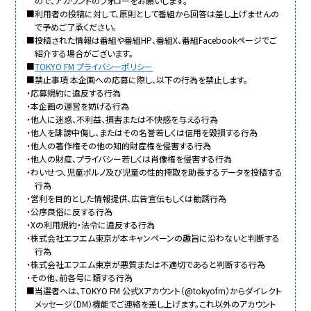
ので、アカウントのフォローをお願いします。
■利用者の投稿に対して、原則として番組から回答は差し上げませんの
で予めご了承ください。
■投稿された情報は番組や番組HP、番組X、番組Facebookページでご
紹介する場合がございます。
■
TOKYO FM プライバシーポリシー
■禁止事項 本企画への応募に際し、以下の行為を禁止します。
・応募規約に違反する行為
・本企画の運営を妨げる行為
・他人に迷惑、不利益、損害または不快感を与える行為
・他人を誹謗中傷し、またはその名誉若しくは信用を毀損する行為
・他人の著作権その他の知的財産権を侵害する行為
・他人の財産、プライバシー若しくは肖像権を侵害する行為
・わいせつ、児童ポルノ及び児童の性的搾取を助長するデータを投稿する
行為
・営利を目的とした情報提供、広告宣伝もしくは勧誘行為
・公序良俗に反する行為
・Xの利用規約・法令に違反する行為
・株式会社エフエム東京が本キャンペーンの趣旨に沿わないと判断する
行為
・株式会社エフエム東京が悪質または不適切であると判断する行為
・その他、前各号に類する行為
■当選者へは、TOKYO FM 公式Xアカウント（@tokyofm）からダイレクト
メッセージ（DM）機能でご連絡を差し上げます。これ以外のアカウント