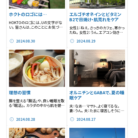
ホクトのロゴには…
エルゴチオネインとビタミン
B2で日焼け・肌荒れをケア
HOKTOのロゴには、Uの文字がな
い。 皆さんは、このことにお気づき
女性1：ねえ、さっきのカフェ、寒かっ
でしたか？ ...
たね。 女性2：うん、エアコン効き過
ぎてた。...
2024.08.30
2024.08.29
理想の習慣
オルニチンとGABAで、夏の睡
眠ケア
腸を整える「腸活」や、良い睡眠を取
る「眠活」。 カラダの中から肌を健康
夫：なあ… マサト、よく寝てるな。
にする「肌...
妻：うん。 夫：たまに寝苦しそうにし
てるけど...
2024.08.28
2024.08.27