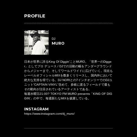
PROFILE
DJ
MURO
日本が世界に誇るKing Of Diggin'ことMURO。「世界一のDigge
r」としてプロ デュース / DJでの活動の幅をアンダーグラウンド
からメジャーまで、そしてワールドワイドに広げていく。現在も
レーベルオフィシャルMIXを数多くリリースし、国内外において
絶大な支持を得ている。DJ NORIとの7インチオンリーでのDJユ
ニット“CAPTAIN VINYL”含めて、多岐に渡るフィールドで最も
その動向が注目されているアーティストである。
毎週水曜日21:00? TOKYO FM MURO presents「KING OF DIG
GIN’」の中で、毎週新たなMIXを披露している。
INSTAGRAM
https://www.instagram.com/dj_muro/