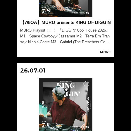
【7/8OA】MURO presents KING OF DIGGIN
MURO Playlist！！！ 『DIGGIN' Cool House 2026』
M1 Space Cowboy／Jazzamor M2 Terra Em Tran
se／Nicola Conte M3 Gabriel (The Preachers Good
News Ed
MORE
26.07.01