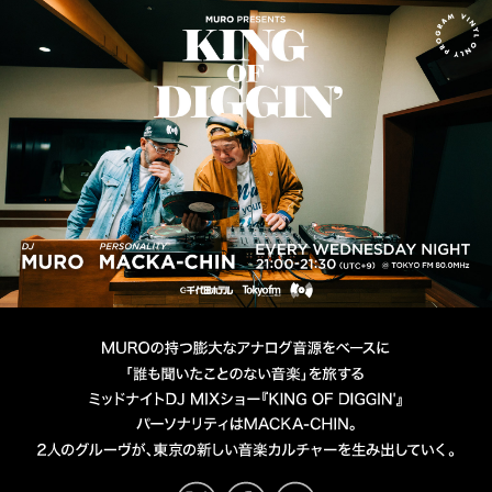
MURO presents KING OF D
DJ MURO
PERSONALITY MACKA-CHIN
TOKYO FM