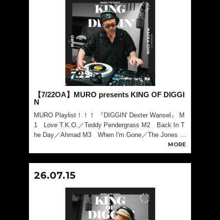
【7/22OA】MURO presents KING OF DIGGI
N
MURO Playlist！！！ 『DIGGIN' Dexter Wansel』 M
1 Love T.K.O.／Teddy Pendergrass M2 Back In T
he Day／Ahmad M3 When I'm Gone／The Jones Gi
rls M4 Them
MORE
26.07.15