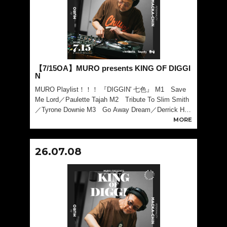
【7/15OA】MURO presents KING OF DIGGI
N
MURO Playlist！！！ 『DIGGIN' 七色』 M1 Save
Me Lord／Paulette Tajah M2 Tribute To Slim Smith
／Tyrone Downie M3 Go Away Dream／Derrick Harr
iott M4 My
MORE
26.07.08