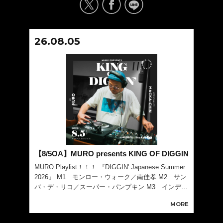
26.08.05
【8/5OA】MURO presents KING OF DIGGIN
MURO Playlist！！！ 『DIGGIN' Japanese Summer
2026』 M1 モンロー・ウォーク／南佳孝 M2 サン
バ・デ・リコ／スーパー・パンプキン M3 インディ
アン・サマー／スペシャル・ジャム・カンパニー wit
MORE
h 酒井俊 M4 夏よ来い／杉真