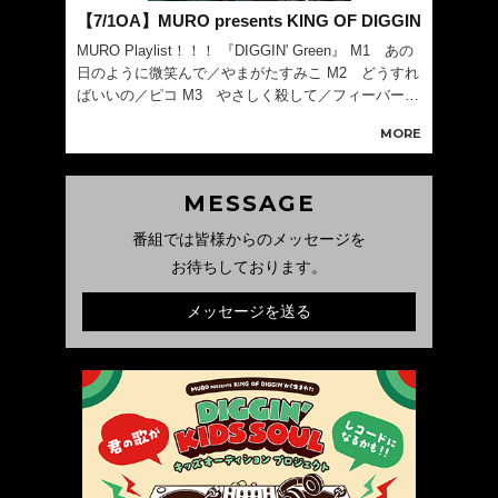
【7/1OA】MURO presents KING OF DIGGIN
MURO Playlist！！！ 『DIGGIN' Green』 M1 あの
日のように微笑んで／やまがたすみこ M2 どうすれ
ばいいの／ピコ M3 やさしく殺して／フィーバー M
4 冗談じゃない朝／平山みき M5 On The Seashor
MORE
e／桑名晴子 M6 朝焼けに
MESSAGE
番組では皆様からのメッセージを
お待ちしております。
メッセージを送る