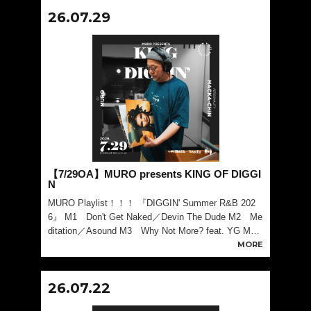
26.07.29
【7/29OA】MURO presents KING OF DIGGI
N
MURO Playlist！！！ 『DIGGIN' Summer R&B 202
6』 M1 Don't Get Naked／Devin The Dude M2 Me
ditation／Asound M3 Why Not More? feat. YG Marl
ey／Coco Jo
MORE
26.07.22