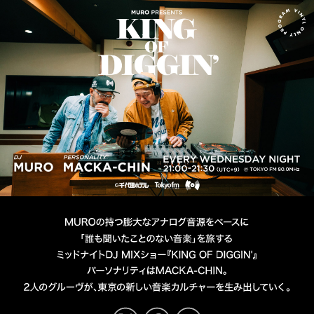
MURO presents KING OF D
DJ MURO
PERSONALITY MACKA-CHIN
TOKYO FM