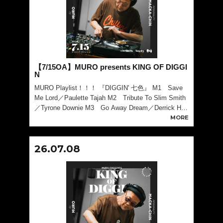
【7/15OA】MURO presents KING OF DIGGI
N
MURO Playlist！！！ 『DIGGIN' 七色』 M1 Save
Me Lord／Paulette Tajah M2 Tribute To Slim Smith
／Tyrone Downie M3 Go Away Dream／Derrick Harr
iott M4 My
MORE
26.07.08