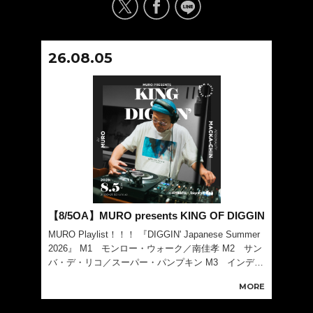
26.08.05
【8/5OA】MURO presents KING OF DIGGIN
MURO Playlist！！！ 『DIGGIN' Japanese Summer
2026』 M1 モンロー・ウォーク／南佳孝 M2 サン
バ・デ・リコ／スーパー・パンプキン M3 インディ
アン・サマー／スペシャル・ジャム・カンパニー wit
MORE
h 酒井俊 M4 夏よ来い／杉真