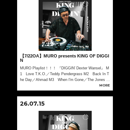
【7/22OA】MURO presents KING OF DIGGI
N
MURO Playlist！！！ 『DIGGIN' Dexter Wansel』 M
1 Love T.K.O.／Teddy Pendergrass M2 Back In T
he Day／Ahmad M3 When I'm Gone／The Jones Gi
rls M4 Them
MORE
26.07.15