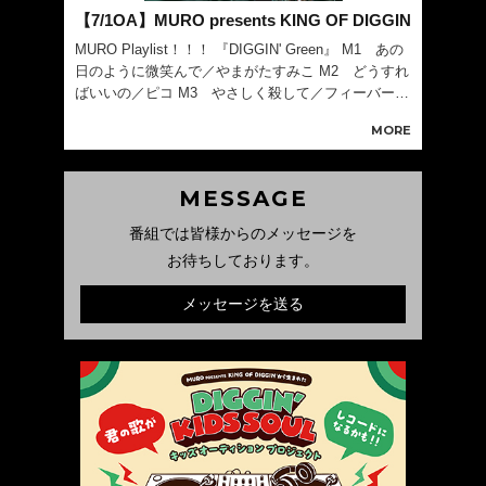
【7/1OA】MURO presents KING OF DIGGIN
MURO Playlist！！！ 『DIGGIN' Green』 M1 あの
日のように微笑んで／やまがたすみこ M2 どうすれ
ばいいの／ピコ M3 やさしく殺して／フィーバー M
4 冗談じゃない朝／平山みき M5 On The Seashor
MORE
e／桑名晴子 M6 朝焼けに
MESSAGE
番組では皆様からのメッセージを
お待ちしております。
メッセージを送る