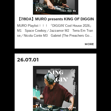
【7/8OA】MURO presents KING OF DIGGIN
MURO Playlist！！！ 『DIGGIN' Cool House 2026』
M1 Space Cowboy／Jazzamor M2 Terra Em Tran
se／Nicola Conte M3 Gabriel (The Preachers Good
News Ed
MORE
26.07.01