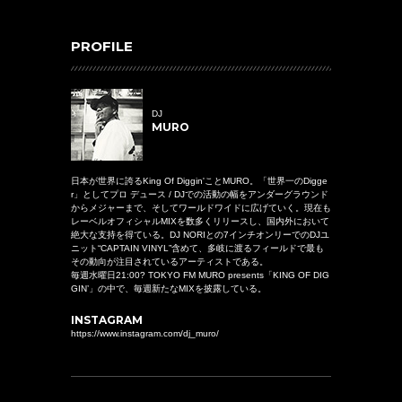
PROFILE
DJ
MURO
日本が世界に誇るKing Of Diggin'ことMURO。「世界一のDigge
r」としてプロ デュース / DJでの活動の幅をアンダーグラウンド
からメジャーまで、そしてワールドワイドに広げていく。現在も
レーベルオフィシャルMIXを数多くリリースし、国内外において
絶大な支持を得ている。DJ NORIとの7インチオンリーでのDJユ
ニット“CAPTAIN VINYL”含めて、多岐に渡るフィールドで最も
その動向が注目されているアーティストである。
毎週水曜日21:00? TOKYO FM MURO presents「KING OF DIG
GIN’」の中で、毎週新たなMIXを披露している。
INSTAGRAM
https://www.instagram.com/dj_muro/