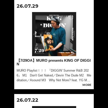
26.07.29
【7/29OA】MURO presents KING OF DIGGI
N
MURO Playlist！！！ 『DIGGIN' Summer R&B 202
6』 M1 Don't Get Naked／Devin The Dude M2 Me
ditation／Asound M3 Why Not More? feat. YG Marl
ey／Coco Jo
MORE
26.07.22