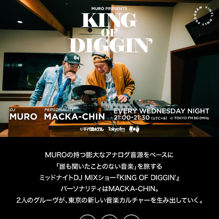
MURO presents KING OF D
DJ MURO
PERSONALITY MACKA-CHIN
TOKYO FM