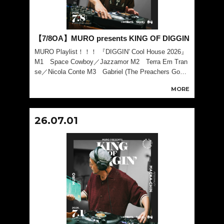
【7/8OA】MURO presents KING OF DIGGIN
MURO Playlist！！！ 『DIGGIN' Cool House 2026』
M1 Space Cowboy／Jazzamor M2 Terra Em Tran
se／Nicola Conte M3 Gabriel (The Preachers Good
News Ed
MORE
26.07.01