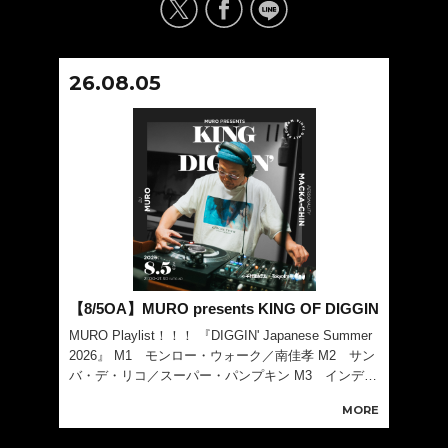
26.08.05
【8/5OA】MURO presents KING OF DIGGIN
MURO Playlist！！！ 『DIGGIN' Japanese Summer
2026』 M1 モンロー・ウォーク／南佳孝 M2 サン
バ・デ・リコ／スーパー・パンプキン M3 インディ
アン・サマー／スペシャル・ジャム・カンパニー wit
MORE
h 酒井俊 M4 夏よ来い／杉真