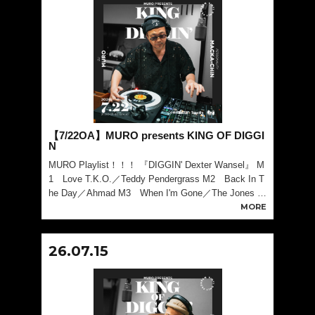
【7/22OA】MURO presents KING OF DIGGI
N
MURO Playlist！！！ 『DIGGIN' Dexter Wansel』 M
1 Love T.K.O.／Teddy Pendergrass M2 Back In T
he Day／Ahmad M3 When I'm Gone／The Jones Gi
rls M4 Them
MORE
26.07.15