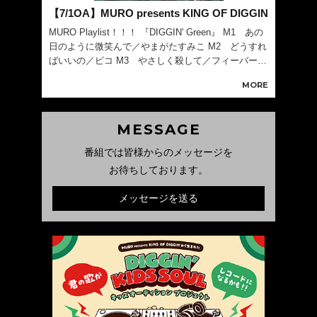
【7/1OA】MURO presents KING OF DIGGIN
MURO Playlist！！！ 『DIGGIN' Green』 M1 あの
日のように微笑んで／やまがたすみこ M2 どうすれ
ばいいの／ピコ M3 やさしく殺して／フィーバー M
4 冗談じゃない朝／平山みき M5 On The Seashor
MORE
e／桑名晴子 M6 朝焼けに
MESSAGE
番組では皆様からのメッセージを
お待ちしております。
メッセージを送る