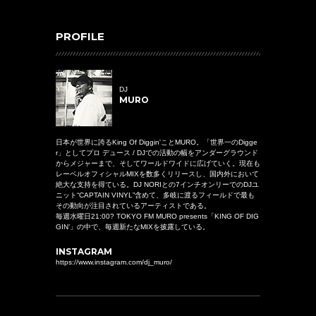
PROFILE
DJ
MURO
日本が世界に誇るKing Of Diggin'ことMURO。「世界一のDigge
r」としてプロ デュース / DJでの活動の幅をアンダーグラウンド
からメジャーまで、そしてワールドワイドに広げていく。現在も
レーベルオフィシャルMIXを数多くリリースし、国内外において
絶大な支持を得ている。DJ NORIとの7インチオンリーでのDJユ
ニット“CAPTAIN VINYL”含めて、多岐に渡るフィールドで最も
その動向が注目されているアーティストである。
毎週水曜日21:00? TOKYO FM MURO presents「KING OF DIG
GIN’」の中で、毎週新たなMIXを披露している。
INSTAGRAM
https://www.instagram.com/dj_muro/