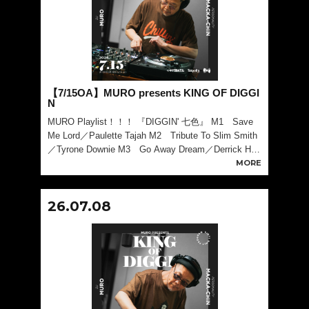
【7/15OA】MURO presents KING OF DIGGI
N
MURO Playlist！！！ 『DIGGIN' 七色』 M1 Save
Me Lord／Paulette Tajah M2 Tribute To Slim Smith
／Tyrone Downie M3 Go Away Dream／Derrick Harr
iott M4 My
MORE
26.07.08