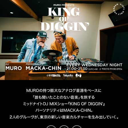
MURO presents KING OF D
DJ MURO
PERSONALITY MACKA-CHIN
TOKYO FM