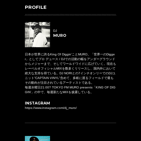
PROFILE
DJ
MURO
日本が世界に誇るKing Of Diggin'ことMURO。「世界一のDigge
r」としてプロ デュース / DJでの活動の幅をアンダーグラウンド
からメジャーまで、そしてワールドワイドに広げていく。現在も
レーベルオフィシャルMIXを数多くリリースし、国内外において
絶大な支持を得ている。DJ NORIとの7インチオンリーでのDJユ
ニット“CAPTAIN VINYL”含めて、多岐に渡るフィールドで最も
その動向が注目されているアーティストである。
毎週水曜日21:00? TOKYO FM MURO presents「KING OF DIG
GIN’」の中で、毎週新たなMIXを披露している。
INSTAGRAM
https://www.instagram.com/dj_muro/