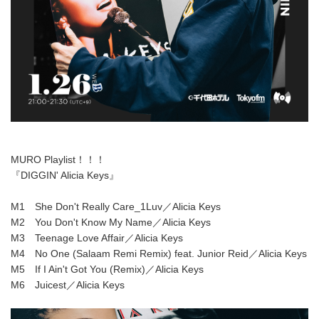
MURO Playlist！！！
『DIGGIN' Alicia Keys』
M1 She Don't Really Care_1Luv／Alicia Keys
M2 You Don't Know My Name／Alicia Keys
M3 Teenage Love Affair／Alicia Keys
M4 No One (Salaam Remi Remix) feat. Junior Reid／Alicia Keys
M5 If I Ain't Got You (Remix)／Alicia Keys
M6 Juicest／Alicia Keys