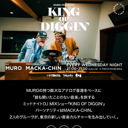
MURO presents KING OF D
DJ MURO
PERSONALITY MACKA-CHIN
TOKYO FM