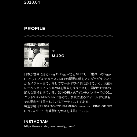
2018.04
PROFILE
DJ
MURO
日本が世界に誇るKing Of Diggin'ことMURO。「世界一のDigge
r」としてプロ デュース / DJでの活動の幅をアンダーグラウンド
からメジャーまで、そしてワールドワイドに広げていく。現在も
レーベルオフィシャルMIXを数多くリリースし、国内外において
絶大な支持を得ている。DJ NORIとの7インチオンリーでのDJユ
ニット“CAPTAIN VINYL”含めて、多岐に渡るフィールドで最も
その動向が注目されているアーティストである。
毎週水曜日21:00? TOKYO FM MURO presents「KING OF DIG
GIN’」の中で、毎週新たなMIXを披露している。
INSTAGRAM
https://www.instagram.com/dj_muro/