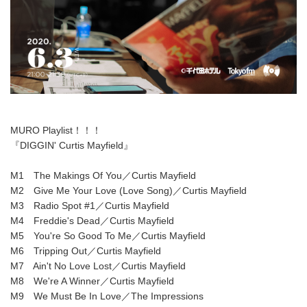
MURO Playlist！！！
『DIGGIN' Curtis Mayfield』
M1 The Makings Of You／Curtis Mayfield
M2 Give Me Your Love (Love Song)／Curtis Mayfield
M3 Radio Spot #1／Curtis Mayfield
M4 Freddie's Dead／Curtis Mayfield
M5 You're So Good To Me／Curtis Mayfield
M6 Tripping Out／Curtis Mayfield
M7 Ain't No Love Lost／Curtis Mayfield
M8 We're A Winner／Curtis Mayfield
M9 We Must Be In Love／The Impressions