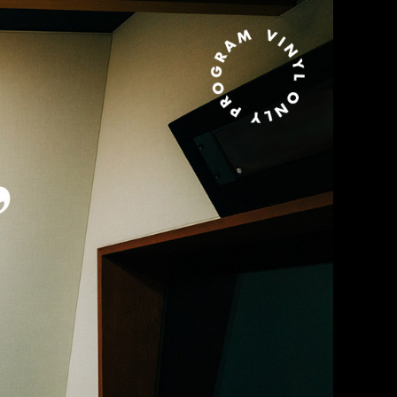
MURO presents KING OF DIGGIN’ EVERY WEDNESDAY 21:00-21:30