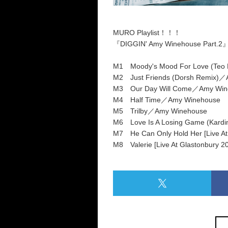
MURO Playlist！！！
『DIGGIN' Amy Winehouse Part.2
M1 Moody's Mood For Love (Teo
M2 Just Friends (Dorsh Remix)
M3 Our Day Will Come／Amy Win
M4 Half Time／Amy Winehouse
M5 Trilby／Amy Winehouse
M6 Love Is A Losing Game (Kard
M7 He Can Only Hold Her [Live A
M8 Valerie [Live At Glastonbury