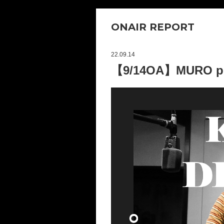
ONAIR REPORT
22.09.14
【9/14OA】MURO pr