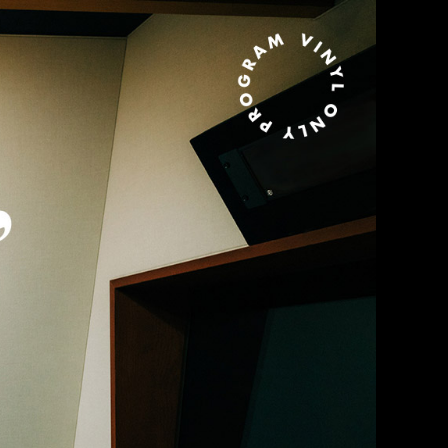
MURO presents KING OF DIGGIN’ EVERY WEDNESDAY 21:00-21:30