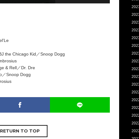
202
202
202
202
202
l'Le
202
202
 BJ the Chicago Kid／Snoop Dogg
brosius
202
ge & Rell／Dr. Dre
202
elo／Snoop Dogg
202
osius
202
202
202
202
202
202
RETURN TO TOP
202
202