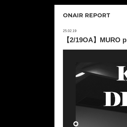
ONAIR REPORT
25.02.19
【2/19OA】MURO pr