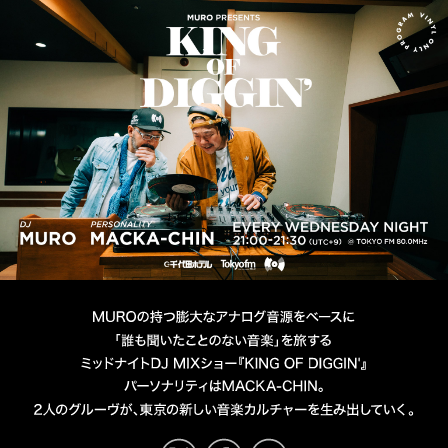
MURO presents KING OF D
DJ MURO
PERSONALITY MACKA-CHIN
TOKYO FM