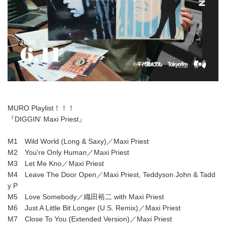
MURO Playlist！！！
『DIGGIN' Maxi Priest』
M1 Wild World (Long & Saxy)／Maxi Priest
M2 You're Only Human／Maxi Priest
M3 Let Me Kno／Maxi Priest
M4 Leave The Door Open／Maxi Priest, Teddyson John & Tadd
y P
M5 Love Somebody／織田裕二 with Maxi Priest
M6 Just A Little Bit Longer (U.S. Remix)／Maxi Priest
M7 Close To You (Extended Version)／Maxi Priest