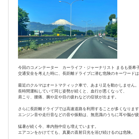
今回のコメンテーター カーライフ・ジャーナリスト まるも亜希
交通安全を考えた時に、長距離ドライブに潜む危険のキーワードは
最近のクルマはオートマティック車で、あまり足を動かしません。
長時間運転していて同じ姿勢が続くと、血行が悪くなって、
肩こり、腰痛、腕や足や目の疲れなどの症状が出ます。
さらに長距離ドライブでは高速道路を利用することが多くなります
エンジン音や走行音などの音や振動は、無意識のうちに耳や脳が疲
猛暑が続く今、車内熱中症も増えています。
エアコンをかけてても、真夏の直射日光を浴び続けるのは危険。