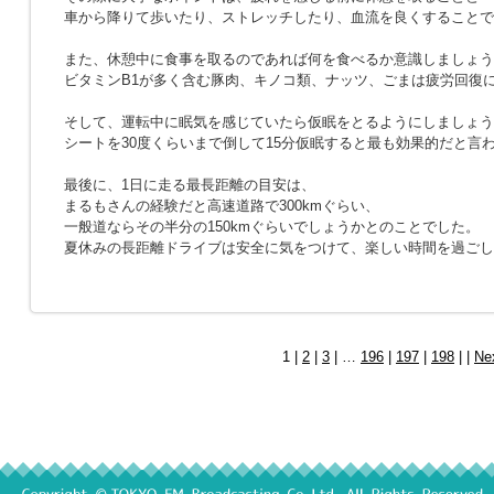
車から降りて歩いたり、ストレッチしたり、血流を良くすることで
また、休憩中に食事を取るのであれば何を食べるか意識しましょう
ビタミンB1が多く含む豚肉、キノコ類、ナッツ、ごまは疲労回復
そして、運転中に眠気を感じていたら仮眠をとるようにしましょう
シートを30度くらいまで倒して15分仮眠すると最も効果的だと言
最後に、1日に走る最長距離の目安は、
まるもさんの経験だと高速道路で300kmぐらい、
一般道ならその半分の150kmぐらいでしょうかとのことでした。
夏休みの長距離ドライブは安全に気をつけて、楽しい時間を過ごし
1 |
2
|
3
| …
196
|
197
|
198
| |
Ne