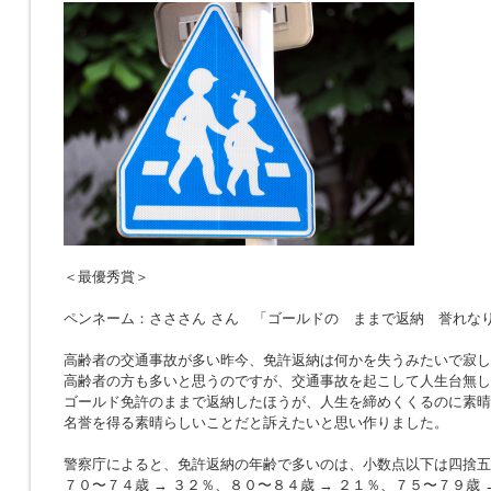
＜最優秀賞＞
ペンネーム：さささん さん 「ゴールドの ままで返納 誉れな
高齢者の交通事故が多い昨今、免許返納は何かを失うみたいで寂し
高齢者の方も多いと思うのですが、交通事故を起こして人生台無し
ゴールド免許のままで返納したほうが、人生を締めくくるのに素晴
名誉を得る素晴らしいことだと訴えたいと思い作りました。
警察庁によると、免許返納の年齢で多いのは、小数点以下は四捨五
７０〜７４歳 → ３２％、８０〜８４歳 → ２１％、７５〜７９歳 