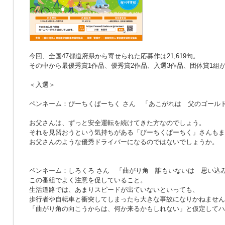
今回、全国47都道府県から寄せられた応募作は21,619句。
その中から最優秀賞1作品、優秀賞2作品、入選3作品、団体賞1組
＜入選＞
ペンネーム：ぴーちくぱーちく さん
「あこがれは 父のゴール
お父さんは、ずっと安全運転を続けてきた方なのでしょう。
それを見習おうという気持ちがある「ぴーちくぱーちく」さんもま
お父さんのような優秀ドライバーになるのではないでしょうか。
ペンネーム：しろくろ さん
「曲がり角 誰もいないは 思い込
この番組でよく注意を促していること。
生活道路では、あまりスピードが出ていないといっても、
歩行者や自転車と衝突してしまったら大きな事故になりかねません
「曲がり角の向こうからは、何か来るかもしれない」と仮定してハ