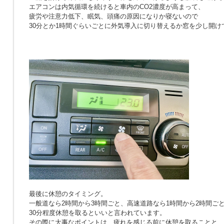
エアコンは内気循環を続けると車内のCO2濃度が高まって、
疲労や注意力低下、眠気、頭痛の原因になりか寝ないので
30分とか1時間ぐらいごとに外気導入に切り替えるか窓を少し開け
最後に休憩のタイミング。
一般道なら2時間から3時間ごと、高速道路なら1時間から2時間ご
30分程度休憩を取るといいと言われています。
その際に大事なポイントは、疲れを感じる前に休憩を取ることと