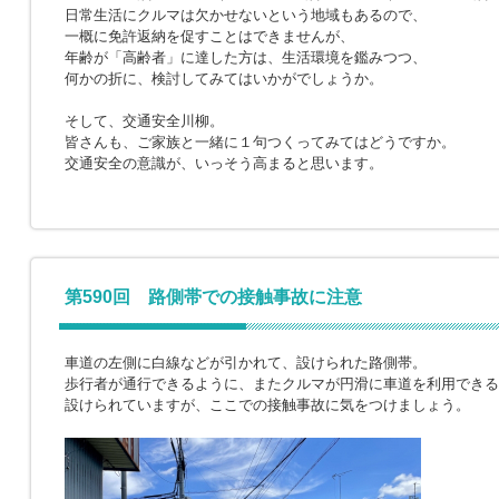
日常生活にクルマは欠かせないという地域もあるので、
一概に免許返納を促すことはできませんが、
年齢が「高齢者」に達した方は、生活環境を鑑みつつ、
何かの折に、検討してみてはいかがでしょうか。
そして、交通安全川柳。
皆さんも、ご家族と一緒に１句つくってみてはどうですか。
交通安全の意識が、いっそう高まると思います。
第590回 路側帯での接触事故に注意
車道の左側に白線などが引かれて、設けられた路側帯。
歩行者が通行できるように、またクルマが円滑に車道を利用できる
設けられていますが、ここでの接触事故に気をつけましょう。