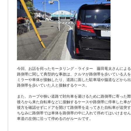
今回、お話を伺ったモータリング・ライター 藤田竜太さんによる
路側帯に関して典型的な事故は、クルマが路側帯を歩いている人を
ミラーや車体が接触したり、道路に面した駐車場や脇道などから出
路側帯を歩いていた人と接触するケース。
また、カーブや狭い道路で対向車を避けるために路側帯に寄った際
後ろから来た自転車などに接触するケースや路側帯に停車した車が
後方を確認せずにドアを開けて路側帯を走ってきた自転車が追突す
ちなみに路側帯では車体を路側帯の中に入れて停めてはいけません
車道の左側に沿って停めるのがルールです。