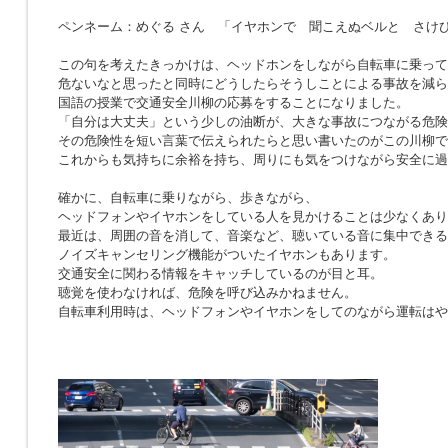
ペンネーム：めぐる さん 「イヤホンで 聞こえぬベルと さけ
この句を考えたきっかけは、ヘッドホンをしながら自転車に乗って
危ないなと思ったと同時にどうしたらそうしことによる事故を減ら
国語の授業で交通安全川柳の応募をすることになりました。
「自分は大丈夫」という少しの油断が、大きな事故につながる危険
その危険性を短い言葉で伝えられたらと思い書いたのがこの川柳で
これからも気持ちに余裕を持ち、周りにも気をつけながら安全に過
確かに、自転車に乗りながら、歩きながら、
ヘッドフォンやイヤホンをしている人を見かけることは少なくあり
最近は、周囲の音を消して、音楽など、聴いている音に集中できる
ノイズキャンセリング機能がついたイヤホンもあります。
交通安全に関わる情報をキャッチしているのが目と耳。
聴覚を使わなければ、危険を呼び込みかねません。
自転車利用時は、ヘッドフォンやイヤホンをしてのながら運転はや