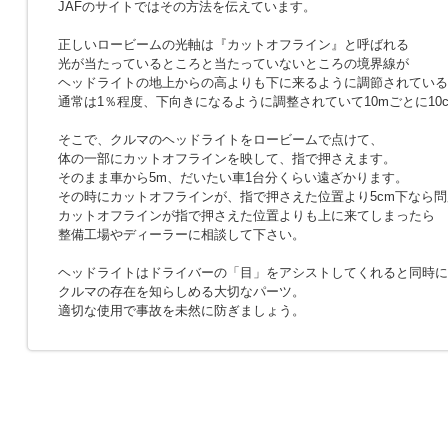
JAFのサイトではその方法を伝えています。
正しいロービームの光軸は『カットオフライン』と呼ばれる
光が当たっているところと当たっていないところの境界線が
ヘッドライトの地上からの高よりも下に来るように調節されている
通常は1％程度、下向きになるように調整されていて10mごとに10
そこで、クルマのヘッドライトをロービームで点けて、
体の一部にカットオフラインを映して、指で押さえます。
そのまま車から5m、だいたい車1台分くらい遠ざかります。
その時にカットオフラインが、指で押さえた位置より5cm下なら
カットオフラインが指で押さえた位置よりも上に来てしまったら
整備工場やディーラーに相談して下さい。
ヘッドライトはドライバーの「目」をアシストしてくれると同時に
クルマの存在を知らしめる大切なパーツ。
適切な使用で事故を未然に防ぎましょう。