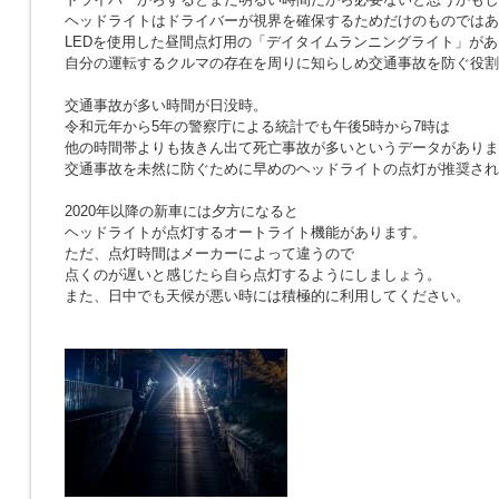
ヘッドライトはドライバーが視界を確保するためだけのものではあ
LEDを使用した昼間点灯用の「デイタイムランニングライト」が
自分の運転するクルマの存在を周りに知らしめ交通事故を防ぐ役割
交通事故が多い時間が日没時。
令和元年から5年の警察庁による統計でも午後5時から7時は
他の時間帯よりも抜きん出て死亡事故が多いというデータがありま
交通事故を未然に防ぐために早めのヘッドライトの点灯が推奨され
2020年以降の新車には夕方になると
ヘッドライトが点灯するオートライト機能があります
ただ、点灯時間はメーカーによって違うので
点くのが遅いと感じたら自ら点灯するようにしましょう。
また、日中でも天候が悪い時には積極的に利用してください。