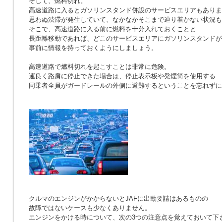
そして、燃料切れ。
高速道路に入るとガソリンスタンド併設のサービスエリアもありま
思わぬ渋滞が発生していて、なかなかそこまで辿り着かない状況も
そこで、高速道路に入る前に燃料を十分入れておくことと
長距離移動であれば、どこのサービスエリアにガソリンスタンドが
事前に情報を持っておくようにしましょう。
高速道路で燃料切れを起こすことは非常に危険。
運良く路肩に停止できた場合は、停止表示板や発煙筒を使用する
同乗者全員がガードレールの外側に避難するということを忘れずに
クルマのエンジンがかからないとJAFに出動要請はあるものの
故障ではないケースも少なくありません。
エンジンをかける時について、次の3つの注意点を覚えておいて下