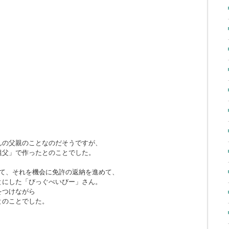
んの父親のことなのだそうですが、
祖父」で作ったとのことでした。
して、それを機会に免許の返納を進めて、
とにした「びっぐべいびー」さん。
をつけながら
とのことでした。