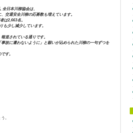
 全日本川柳協会は、
に、交通安全川柳の応募数も増えています。
者は2,663名。
年よりも少し減少しています。
、報道されている通りです。
「事故に遭わないように」と願いが込められた川柳の一句ずつを
のです。
ょう。