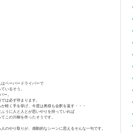
んはペーパードライバーで
っているそう。
イバー。
道では必ず停まります。
るか軽く手を挙げ、今度は奥様も会釈を返す・・・
なふうに人と人とが思いやりを持っていれば
ってこの川柳を作ったそうです。
る人のやり取りが、感動的なシーンに思えるそんな一句です。