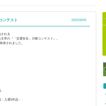
柳コンテスト
2025/09/05
始される
会主宰の『「交通安全」川柳コンテスト』。
に発表されました。
は、
品・入選5作品・