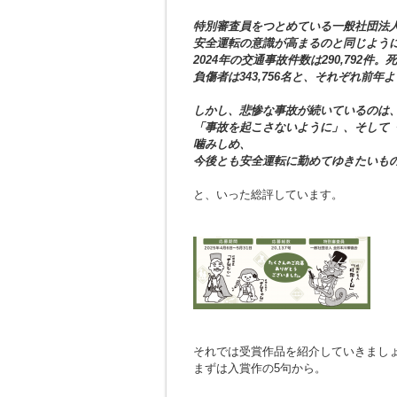
特別審査員をつとめている一般社団法人
安全運転の意識が高まるのと同じよう
2024年の交通事故件数は290,792件。死
負傷者は343,756名と、それぞれ前
しかし、悲惨な事故が続いているのは
「事故を起こさないように」、そして
噛みしめ、
今後とも安全運転に勤めてゆきたいも
と、いった総評しています。
それでは受賞作品を紹介していきまし
まずは入賞作の5句から。