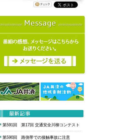
第591回 第17回 交通安全川柳コンテスト
第590回 路側帯での接触事故に注意