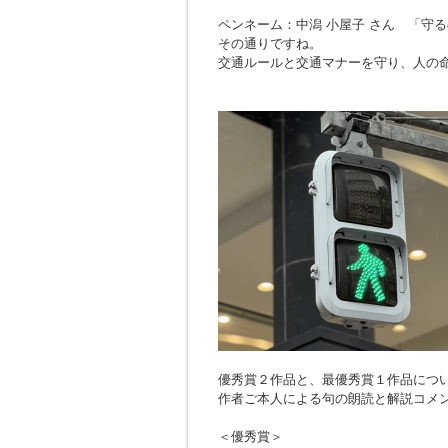
ペンネーム：中潟 小屋子 さん 「
守る
その通りですね。
交通ルールと交通マナーを守り、人の
優秀賞２作品と、最優秀賞１作品につ
作者ご本人による句の朗読と解説コメ
＜優秀賞＞