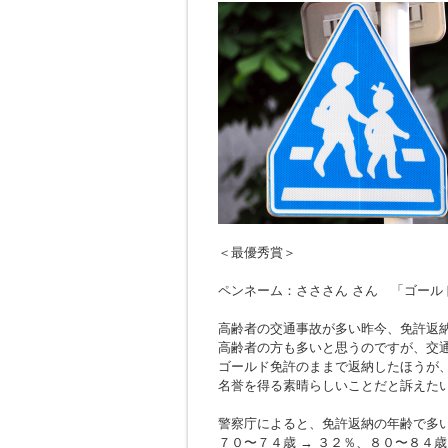
＜最優秀賞＞
ペンネーム：さささん さん 「ゴール
高齢者の交通事故が多い昨今、免許返
高齢者の方も多いと思うのですが、交
ゴールド免許のままで返納したほうが
名誉を得る素晴らしいことだと訴えた
警察庁によると、免許返納の年齢で多
７０〜７４歳 → ３２％、８０〜８４歳