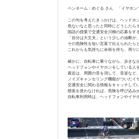
ペンネーム：めぐる さん 「イヤホン
この句を考えたきっかけは、ヘッドホ
危ないなと思ったと同時にどうしたら
国語の授業で交通安全川柳の応募をす
「自分は大丈夫」という少しの油断が
その危険性を短い言葉で伝えられたら
これからも気持ちに余裕を持ち、周り
確かに、自転車に乗りながら、歩きな
ヘッドフォンやイヤホンをしている人
最近は、周囲の音を消して、音楽など
ノイズキャンセリング機能がついたイ
交通安全に関わる情報をキャッチして
聴覚を使わなければ、危険を呼び込み
自転車利用時は、ヘッドフォンやイヤ