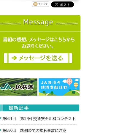
第591回 第17回 交通安全川柳コンテスト
第590回 路側帯での接触事故に注意