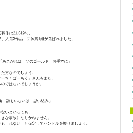
作は21,619句。
品、入選3作品、団体賞1組が選ばれました。
「あこがれは 父のゴールド お手本に」
きた方なのでしょう。
ぴーちくぱーちく」さんもまた、
るのではないでしょうか。
角 誰もいないは 思い込み」
。
いないといっても、
大きな事故になりかねません。
かもしれない」と仮定してハンドルを握りましょう。