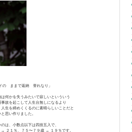
ドの ままで返納 誉れなり」
納は何かを失うみたいで寂しいといういう
通事故を起こして人生台無しになるより
、人生を締めくくるのに素晴らしいことだと
いと思い作りました。
いのは、小数点以下は四捨五入で、
 → ２１％、７５〜７９歳 → １９％です。