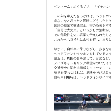
ペンネーム：めぐる さん 「イヤホン
この句を考えたきっかけは、ヘッドホ
危ないなと思ったと同時にどうしたら
国語の授業で交通安全川柳の応募をす
「自分は大丈夫」という少しの油断が
その危険性を短い言葉で伝えられたら
これからも気持ちに余裕を持ち、周り
確かに、自転車に乗りながら、歩きな
ヘッドフォンやイヤホンをしている人
最近は、周囲の音を消して、音楽など
ノイズキャンセリング機能がついたイ
交通安全に関わる情報をキャッチして
聴覚を使わなければ、危険を呼び込み
自転車利用時は、ヘッドフォンやイヤ