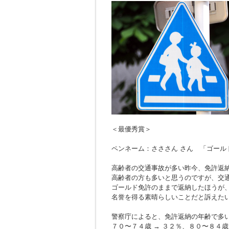
＜最優秀賞＞
ペンネーム：さささん さん 「ゴール
高齢者の交通事故が多い昨今、免許返
高齢者の方も多いと思うのですが、交
ゴールド免許のままで返納したほうが
名誉を得る素晴らしいことだと訴えた
警察庁によると、免許返納の年齢で多
７０〜７４歳 → ３２％、８０〜８４歳