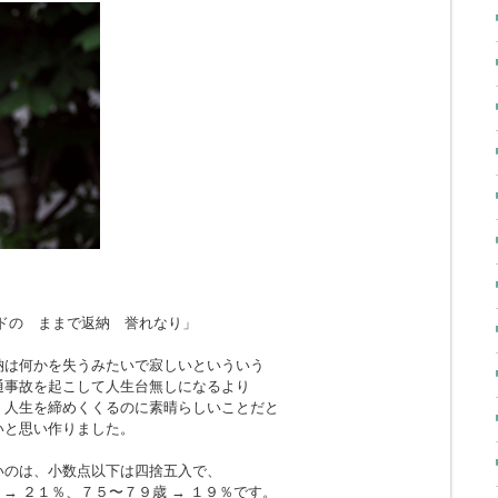
ドの ままで返納 誉れなり」
納は何かを失うみたいで寂しいといういう
通事故を起こして人生台無しになるより
、人生を締めくくるのに素晴らしいことだと
いと思い作りました。
いのは、小数点以下は四捨五入で、
 → ２１％、７５〜７９歳 → １９％です。