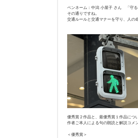
ペンネーム：中潟 小屋子 さん 「
守る
その通りですね。
交通ルールと交通マナーを守り、人の
優秀賞２作品と、最優秀賞１作品につ
作者ご本人による句の朗読と解説コメ
＜優秀賞＞