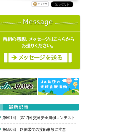
第591回 第17回 交通安全川柳コンテスト
第590回 路側帯での接触事故に注意