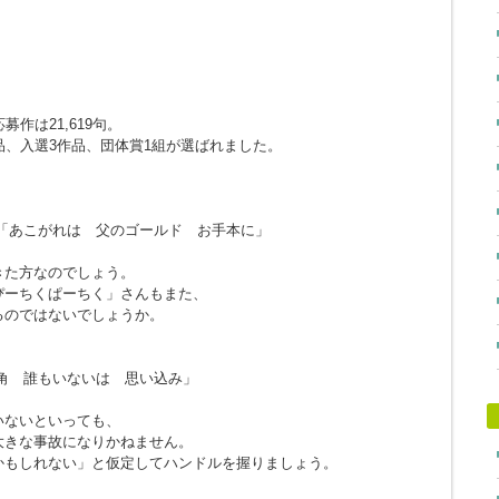
作は21,619句。
品、入選3作品、団体賞1組が選ばれました。
「あこがれは 父のゴールド お手本に」
きた方なのでしょう。
ぴーちくぱーちく」さんもまた、
るのではないでしょうか。
角 誰もいないは 思い込み」
。
いないといっても、
大きな事故になりかねません。
かもしれない」と仮定してハンドルを握りましょう。