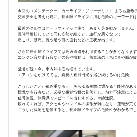
今回のコメンテーター カーライフ・ジャーナリスト まるも亜希
交通安全を考えた時に、長距離ドライブに潜む危険のキーワードは
最近のクルマはオートマティック車で、あまり足を動かしません。
長時間運転していて同じ姿勢が続くと、血行が悪くなって、
肩こり、腰痛、腕や足や目の疲れなどの症状が出ます。
さらに長距離ドライブでは高速道路を利用することが多くなります
エンジン音や走行音などの音や振動は、無意識のうちに耳や脳が疲
猛暑が続く今、車内熱中症も増えています。
エアコンをかけてても、真夏の直射日光を浴び続けるのは危険。
こうしたことが積み重なると、あらゆる事故に繋がる可能性があり
標識や歩行者など、必要な視覚情報の見落とし。前方不注意による
信号無視。無意識でスピードを出しすぎる。車線逸脱。
疲れてくれば、アクセルやハンドルの操作が雑になり、運転が荒く
こうした状況を想像すると、長距離ドライブの危険性がわかるでし