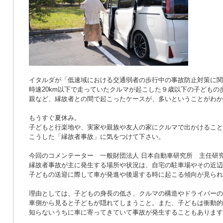
イタルダが「低速域における交通弱者の歩行中の事故防止対策に関
時速20km以下で走っていたクルマが起こした９歳以下の子どもの
親など、縁故者との間で起こったケースが、多いということがわか
もうすぐ夏休み。
子どもと行楽地や、実家や親族や友人の家にクルマで出かけること
こうした「縁故者事故」に気をつけて下さい。
今回のコメンテーター 一般財団法人 日本自動車研究所 主任研究
縁故者事故が主に発生する場所や状況は、自宅の駐車場やその近辺
子どもの送迎に際して車が発進や後退する時に起こる傾向が見られ
理由としては、子どもの身長の低さ、クルマの構造やドライバーの
車側から見ると子どもが隠れてしまうこと。また、子どもは衝動的
知らないうちに車に寄ってきていて事故が発生することもあります