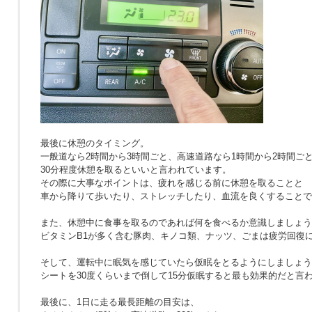
最後に休憩のタイミング。
一般道なら2時間から3時間ごと、高速道路なら1時間から2時間ご
30分程度休憩を取るといいと言われています。
その際に大事なポイントは、疲れを感じる前に休憩を取ることと
車から降りて歩いたり、ストレッチしたり、血流を良くすることで
また、休憩中に食事を取るのであれば何を食べるか意識しましょう
ビタミンB1が多く含む豚肉、キノコ類、ナッツ、ごまは疲労回復
そして、運転中に眠気を感じていたら仮眠をとるようにしましょう
シートを30度くらいまで倒して15分仮眠すると最も効果的だと言
最後に、1日に走る最長距離の目安は、