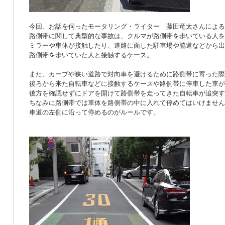
今回、お話を伺ったモータリング・ライター 藤田竜太さんによる
路側帯に関して典型的な事故は、クルマが路側帯を歩いている人を
ミラーや車体が接触したり、道路に面した駐車場や脇道などから出
路側帯を歩いていた人と接触するケース。
また、カーブや狭い道路で対向車を避けるために路側帯に寄った際
後ろから来た自転車などに接触するケースや路側帯に停車した車が
後方を確認せずにドアを開けて路側帯を走ってきた自転車が追突す
ちなみに路側帯では車体を路側帯の中に入れて停めてはいけません
車道の左側に沿って停めるのがルールです。