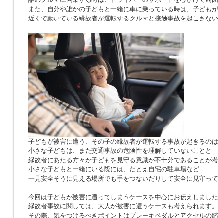
また、自分や誰かの子どもと一緒に車に乗っている時は、子どもが
近くで動いている縁故者が運転するクルマと接触事故を起こさない
子どもが被害に遭う、その子の縁故者が運転する事故が起きるのは
小さな子どもは、まだ交通事故の危険性を理解していないことと
縁故者にあたる方々が子どもを見守る意識が不十分であることが考
小さな子どもと一緒にいる際には、たとえ自宅の駐車場など
一見安全そうに見える場所でも手をつないだりして安全に見守って
今回は子どもが被害に遭ってしまうケースを中心にお伝えしました
縁故者事故に関しては、大人が被害に遭うケースも考えられます。
その際、気をつけるべきポイントはブレーキペダルとアクセルの踏