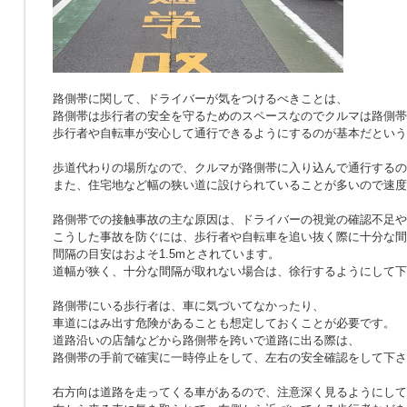
路側帯に関して、ドライバーが気をつけるべきことは、
路側帯は歩行者の安全を守るためのスペースなのでクルマは路側帯
歩行者や自転車が安心して通行できるようにするのが基本だという
歩道代わりの場所なので、クルマが路側帯に入り込んで通行するの
また、住宅地など幅の狭い道に設けられていることが多いので速度
路側帯での接触事故の主な原因は、ドライバーの視覚の確認不足や
こうした事故を防ぐには、歩行者や自転車を追い抜く際に十分な間
間隔の目安はおよそ1.5mとされています。
道幅が狭く、十分な間隔が取れない場合は、徐行するようにして下
路側帯にいる歩行者は、車に気づいてなかったり、
車道にはみ出す危険があることも想定しておくことが必要です。
道路沿いの店舗などから路側帯を跨いで道路に出る際は、
路側帯の手前で確実に一時停止をして、左右の安全確認をして下さ
右方向は道路を走ってくる車があるので、注意深く見るようにして