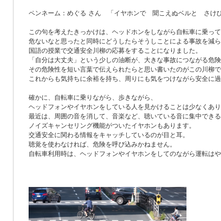
ペンネーム：めぐる さん 「イヤホンで 聞こえぬベルと さけ
この句を考えたきっかけは、ヘッドホンをしながら自転車に乗って
危ないなと思ったと同時にどうしたらそうしことによる事故を減ら
国語の授業で交通安全川柳の応募をすることになりました。
「自分は大丈夫」という少しの油断が、大きな事故につながる危険
その危険性を短い言葉で伝えられたらと思い書いたのがこの川柳で
これからも気持ちに余裕を持ち、周りにも気をつけながら安全に過
確かに、自転車に乗りながら、歩きながら、
ヘッドフォンやイヤホンをしている人を見かけることは少なくあり
最近は、周囲の音を消して、音楽など、聴いている音に集中できる
ノイズキャンセリング機能がついたイヤホンもあります。
交通安全に関わる情報をキャッチしているのが目と耳。
聴覚を使わなければ、危険を呼び込みかねません。
自転車利用時は、ヘッドフォンやイヤホンをしてのながら運転はや