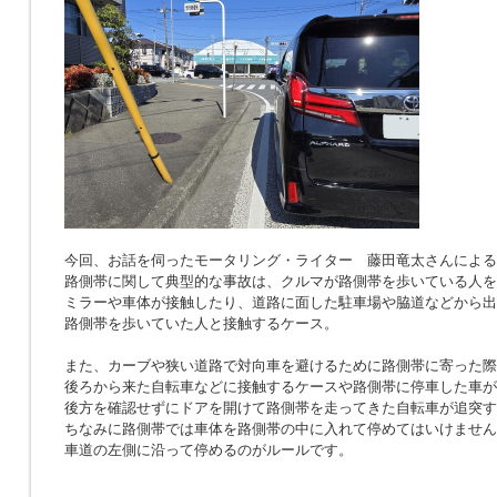
今回、お話を伺ったモータリング・ライター 藤田竜太さんによる
路側帯に関して典型的な事故は、クルマが路側帯を歩いている人を
ミラーや車体が接触したり、道路に面した駐車場や脇道などから出
路側帯を歩いていた人と接触するケース。
また、カーブや狭い道路で対向車を避けるために路側帯に寄った際
後ろから来た自転車などに接触するケースや路側帯に停車した車が
後方を確認せずにドアを開けて路側帯を走ってきた自転車が追突す
ちなみに路側帯では車体を路側帯の中に入れて停めてはいけません
車道の左側に沿って停めるのがルールです。