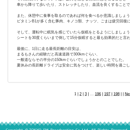
車から降りて歩いたり、ストレッチしたり、血流を良くすることで
また、休憩中に食事を取るのであれば何を食べるか意識しましょう
ビタミンB1が多く含む豚肉、キノコ類、ナッツ、ごまは疲労回復
そして、運転中に眠気を感じていたら仮眠をとるようにしましょう
シートを30度くらいまで倒して15分仮眠すると最も効果的だと言
最後に、1日に走る最長距離の目安は、
まるもさんの経験だと高速道路で300kmぐらい、
一般道ならその半分の150kmぐらいでしょうかとのことでした。
夏休みの長距離ドライブは安全に気をつけて、楽しい時間を過ごし
1 |
2
|
3
| …
196
|
197
|
198
| |
Ne