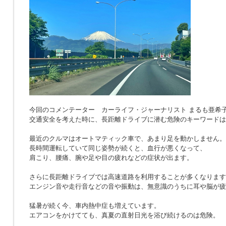
今回のコメンテーター カーライフ・ジャーナリスト まるも亜希
交通安全を考えた時に、長距離ドライブに潜む危険のキーワードは
最近のクルマはオートマティック車で、あまり足を動かしません。
長時間運転していて同じ姿勢が続くと、血行が悪くなって、
肩こり、腰痛、腕や足や目の疲れなどの症状が出ます。
さらに長距離ドライブでは高速道路を利用することが多くなります
エンジン音や走行音などの音や振動は、無意識のうちに耳や脳が疲
猛暑が続く今、車内熱中症も増えています。
エアコンをかけてても、真夏の直射日光を浴び続けるのは危険。