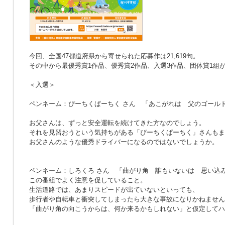
今回、全国47都道府県から寄せられた応募作は21,619句。
その中から最優秀賞1作品、優秀賞2作品、入選3作品、団体賞1組
＜入選＞
ペンネーム：ぴーちくぱーちく さん
「あこがれは 父のゴール
お父さんは、ずっと安全運転を続けてきた方なのでしょう。
それを見習おうという気持ちがある「ぴーちくぱーちく」さんもま
お父さんのような優秀ドライバーになるのではないでしょうか。
ペンネーム：しろくろ さん
「曲がり角 誰もいないは 思い込
この番組でよく注意を促していること。
生活道路では、あまりスピードが出ていないといっても、
歩行者や自転車と衝突してしまったら大きな事故になりかねません
「曲がり角の向こうからは、何か来るかもしれない」と仮定してハ