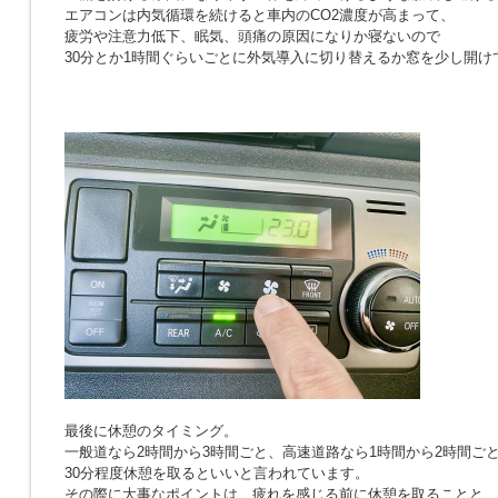
エアコンは内気循環を続けると車内のCO2濃度が高まって、
疲労や注意力低下、眠気、頭痛の原因になりか寝ないので
30分とか1時間ぐらいごとに外気導入に切り替えるか窓を少し開け
最後に休憩のタイミング。
一般道なら2時間から3時間ごと、高速道路なら1時間から2時間ご
30分程度休憩を取るといいと言われています。
その際に大事なポイントは、疲れを感じる前に休憩を取ることと