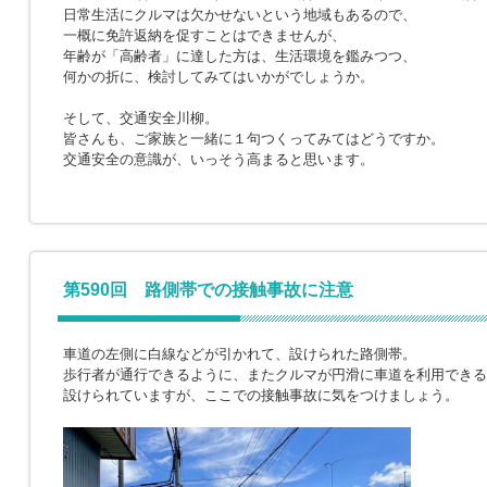
日常生活にクルマは欠かせないという地域もあるので、
一概に免許返納を促すことはできませんが、
年齢が「高齢者」に達した方は、生活環境を鑑みつつ、
何かの折に、検討してみてはいかがでしょうか。
そして、交通安全川柳。
皆さんも、ご家族と一緒に１句つくってみてはどうですか。
交通安全の意識が、いっそう高まると思います。
第590回 路側帯での接触事故に注意
車道の左側に白線などが引かれて、設けられた路側帯。
歩行者が通行できるように、またクルマが円滑に車道を利用できる
設けられていますが、ここでの接触事故に気をつけましょう。