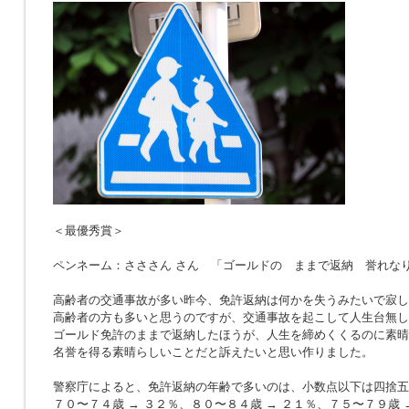
＜最優秀賞＞
ペンネーム：さささん さん 「ゴールドの ままで返納 誉れな
高齢者の交通事故が多い昨今、免許返納は何かを失うみたいで寂し
高齢者の方も多いと思うのですが、交通事故を起こして人生台無し
ゴールド免許のままで返納したほうが、人生を締めくくるのに素晴
名誉を得る素晴らしいことだと訴えたいと思い作りました。
警察庁によると、免許返納の年齢で多いのは、小数点以下は四捨五
７０〜７４歳 → ３２％、８０〜８４歳 → ２１％、７５〜７９歳 