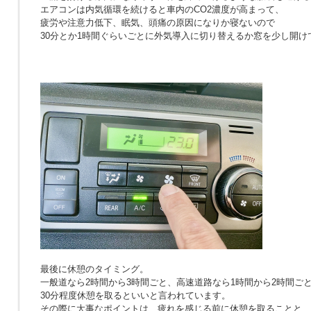
エアコンは内気循環を続けると車内のCO2濃度が高まって、
疲労や注意力低下、眠気、頭痛の原因になりか寝ないので
30分とか1時間ぐらいごとに外気導入に切り替えるか窓を少し開け
最後に休憩のタイミング。
一般道なら2時間から3時間ごと、高速道路なら1時間から2時間ご
30分程度休憩を取るといいと言われています。
その際に大事なポイントは、疲れを感じる前に休憩を取ることと