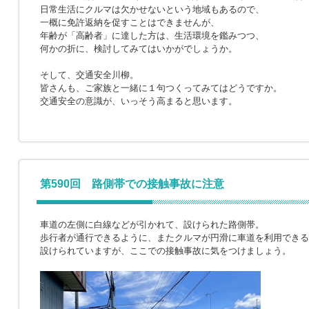
日常生活にクルマは欠かせないという地域もあるので、
一概に免許返納を促すことはできませんが、
年齢が「高齢者」に達した方は、生活環境を鑑みつつ、
何かの折に、検討してみてはいかがでしょうか。
そして、交通安全川柳。
皆さんも、ご家族と一緒に１句つくってみてはどうですか。
交通安全の意識が、いっそう高まると思います。
第590回 路側帯での接触事故に注意
車道の左側に白線などが引かれて、設けられた路側帯。
歩行者が通行できるように、またクルマが円滑に車道を利用できる
設けられていますが、ここでの接触事故に気をつけましょう。