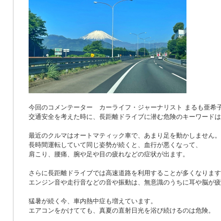
今回のコメンテーター カーライフ・ジャーナリスト まるも亜希
交通安全を考えた時に、長距離ドライブに潜む危険のキーワードは
最近のクルマはオートマティック車で、あまり足を動かしません。
長時間運転していて同じ姿勢が続くと、血行が悪くなって、
肩こり、腰痛、腕や足や目の疲れなどの症状が出ます。
さらに長距離ドライブでは高速道路を利用することが多くなります
エンジン音や走行音などの音や振動は、無意識のうちに耳や脳が疲
猛暑が続く今、車内熱中症も増えています。
エアコンをかけてても、真夏の直射日光を浴び続けるのは危険。