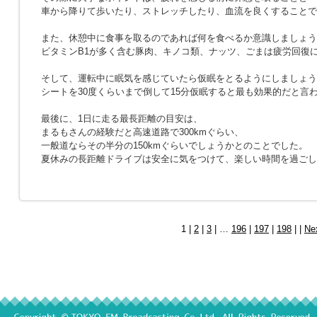
車から降りて歩いたり、ストレッチしたり、血流を良くすることで
また、休憩中に食事を取るのであれば何を食べるか意識しましょう
ビタミンB1が多く含む豚肉、キノコ類、ナッツ、ごまは疲労回復
そして、運転中に眠気を感じていたら仮眠をとるようにしましょう
シートを30度くらいまで倒して15分仮眠すると最も効果的だと言
最後に、1日に走る最長距離の目安は、
まるもさんの経験だと高速道路で300kmぐらい、
一般道ならその半分の150kmぐらいでしょうかとのことでした。
夏休みの長距離ドライブは安全に気をつけて、楽しい時間を過ごし
1 |
2
|
3
| …
196
|
197
|
198
| |
Ne