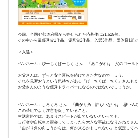
今回、全国47都道府県から寄せられた応募作は21,619句。
その中から最優秀賞1作品、優秀賞2作品、入選3作品、団体賞1組
＜入選＞
ペンネーム：ぴーちくぱーちく さん
「あこがれは 父のゴール
お父さんは、ずっと安全運転を続けてきた方なのでしょう。
それを見習おうという気持ちがある「ぴーちくぱーちく」さんもま
お父さんのような優秀ドライバーになるのではないでしょうか。
ペンネーム：しろくろ さん
「曲がり角 誰もいないは 思い込
この番組でよく注意を促していること。
生活道路では、あまりスピードが出ていないといっても、
歩行者や自転車と衝突してしまったら大きな事故になりかねません
「曲がり角の向こうからは、何か来るかもしれない」と仮定してハ