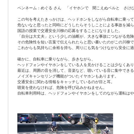
ペンネーム：めぐる さん 「イヤホンで 聞こえぬベルと さけ
この句を考えたきっかけは、ヘッドホンをしながら自転車に乗って
危ないなと思ったと同時にどうしたらそうしことによる事故を減ら
国語の授業で交通安全川柳の応募をすることになりました。
「自分は大丈夫」という少しの油断が、大きな事故につながる危険
その危険性を短い言葉で伝えられたらと思い書いたのがこの川柳で
これからも気持ちに余裕を持ち、周りにも気をつけながら安全に過
確かに、自転車に乗りながら、歩きながら、
ヘッドフォンやイヤホンをしている人を見かけることは少なくあり
最近は、周囲の音を消して、音楽など、聴いている音に集中できる
ノイズキャンセリング機能がついたイヤホンもあります。
交通安全に関わる情報をキャッチしているのが目と耳。
聴覚を使わなければ、危険を呼び込みかねません。
自転車利用時は、ヘッドフォンやイヤホンをしてのながら運転はや