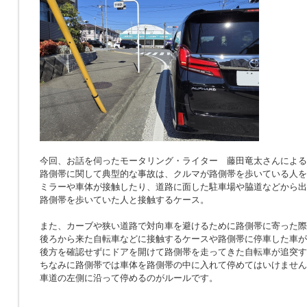
今回、お話を伺ったモータリング・ライター 藤田竜太さんによる
路側帯に関して典型的な事故は、クルマが路側帯を歩いている人を
ミラーや車体が接触したり、道路に面した駐車場や脇道などから出
路側帯を歩いていた人と接触するケース。
また、カーブや狭い道路で対向車を避けるために路側帯に寄った際
後ろから来た自転車などに接触するケースや路側帯に停車した車が
後方を確認せずにドアを開けて路側帯を走ってきた自転車が追突す
ちなみに路側帯では車体を路側帯の中に入れて停めてはいけません
車道の左側に沿って停めるのがルールです。