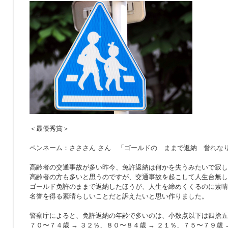
＜最優秀賞＞
ペンネーム：さささん さん 「ゴールドの ままで返納 誉れな
高齢者の交通事故が多い昨今、免許返納は何かを失うみたいで寂し
高齢者の方も多いと思うのですが、交通事故を起こして人生台無し
ゴールド免許のままで返納したほうが、人生を締めくくるのに素晴
名誉を得る素晴らしいことだと訴えたいと思い作りました。
警察庁によると、免許返納の年齢で多いのは、小数点以下は四捨五
７０〜７４歳 → ３２％、８０〜８４歳 → ２１％、７５〜７９歳 