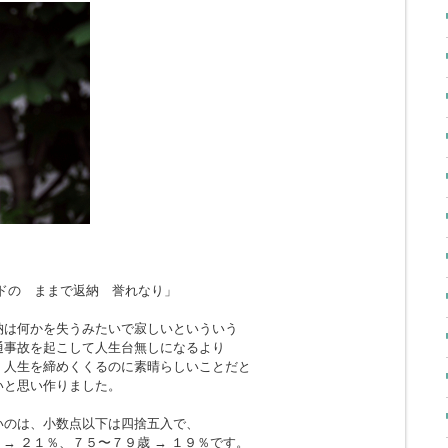
ドの ままで返納 誉れなり」
納は何かを失うみたいで寂しいといういう
通事故を起こして人生台無しになるより
、人生を締めくくるのに素晴らしいことだと
いと思い作りました。
いのは、小数点以下は四捨五入で、
 → ２１％、７５〜７９歳 → １９％です。