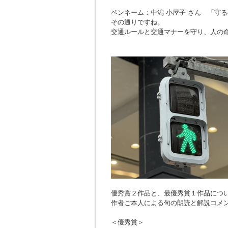
ペンネーム：中潟 小屋子 さん 「
守る
その通りですね。
交通ルールと交通マナーを守り、人の
優秀賞２作品と、最優秀賞１作品につ
作者ご本人による句の朗読と解説コメ
＜優秀賞＞