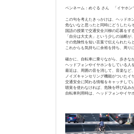
ペンネーム：めぐる さん 「イヤホン
この句を考えたきっかけは、ヘッドホ
危ないなと思ったと同時にどうしたら
国語の授業で交通安全川柳の応募をす
「自分は大丈夫」という少しの油断が
その危険性を短い言葉で伝えられたら
これからも気持ちに余裕を持ち、周り
確かに、自転車に乗りながら、歩きな
ヘッドフォンやイヤホンをしている人
最近は、周囲の音を消して、音楽など
ノイズキャンセリング機能がついたイ
交通安全に関わる情報をキャッチして
聴覚を使わなければ、危険を呼び込み
自転車利用時は、ヘッドフォンやイヤ