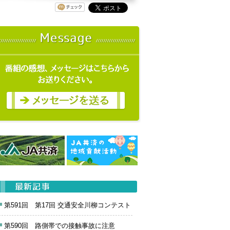
第591回 第17回 交通安全川柳コンテスト
第590回 路側帯での接触事故に注意