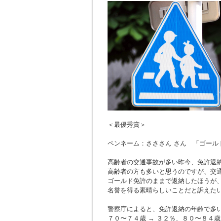
＜最優秀賞＞
ペンネーム：さささん さん 「ゴール
高齢者の交通事故が多い昨今、免許返
高齢者の方も多いと思うのですが、交
ゴールド免許のままで返納したほうが
名誉を得る素晴らしいことだと訴えた
警察庁によると、免許返納の年齢で多
７０〜７４歳 → ３２％、８０〜８４歳