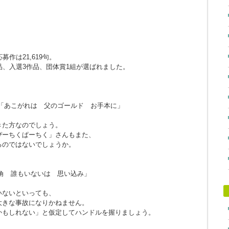
作は21,619句。
品、入選3作品、団体賞1組が選ばれました。
「あこがれは 父のゴールド お手本に」
きた方なのでしょう。
ぴーちくぱーちく」さんもまた、
るのではないでしょうか。
角 誰もいないは 思い込み」
。
いないといっても、
大きな事故になりかねません。
かもしれない」と仮定してハンドルを握りましょう。