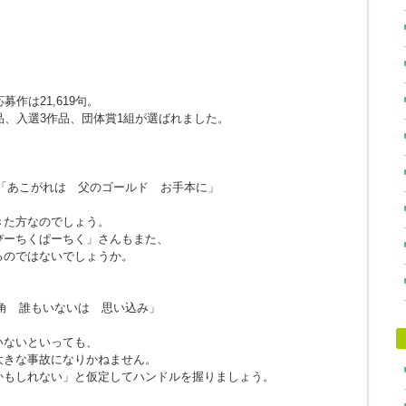
作は21,619句。
品、入選3作品、団体賞1組が選ばれました。
「あこがれは 父のゴールド お手本に」
きた方なのでしょう。
ぴーちくぱーちく」さんもまた、
るのではないでしょうか。
角 誰もいないは 思い込み」
。
いないといっても、
大きな事故になりかねません。
かもしれない」と仮定してハンドルを握りましょう。