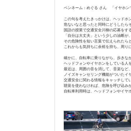
ペンネーム：めぐる さん 「イヤホン
この句を考えたきっかけは、ヘッドホ
危ないなと思ったと同時にどうしたら
国語の授業で交通安全川柳の応募をす
「自分は大丈夫」という少しの油断が
その危険性を短い言葉で伝えられたら
これからも気持ちに余裕を持ち、周り
確かに、自転車に乗りながら、歩きな
ヘッドフォンやイヤホンをしている人
最近は、周囲の音を消して、音楽など
ノイズキャンセリング機能がついたイ
交通安全に関わる情報をキャッチして
聴覚を使わなければ、危険を呼び込み
自転車利用時は、ヘッドフォンやイヤ