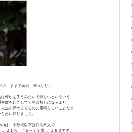
ドの ままで返納 誉れなり」
納は何かを失うみたいで寂しいといういう
通事故を起こして人生台無しになるより
、人生を締めくくるのに素晴らしいことだと
いと思い作りました。
いのは、小数点以下は四捨五入で、
 → ２１％、７５〜７９歳 → １９％です。