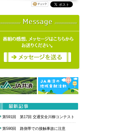
第591回 第17回 交通安全川柳コンテスト
第590回 路側帯での接触事故に注意