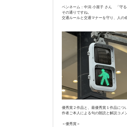
ペンネーム：中潟 小屋子 さん 「
守る
その通りですね。
交通ルールと交通マナーを守り、人の
優秀賞２作品と、最優秀賞１作品につ
作者ご本人による句の朗読と解説コメ
＜優秀賞＞