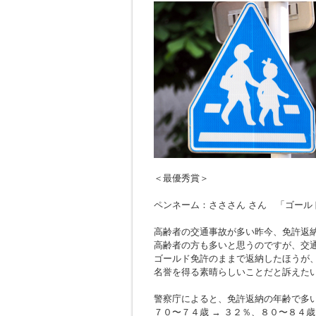
＜最優秀賞＞
ペンネーム：さささん さん 「ゴール
高齢者の交通事故が多い昨今、免許返
高齢者の方も多いと思うのですが、交
ゴールド免許のままで返納したほうが
名誉を得る素晴らしいことだと訴えた
警察庁によると、免許返納の年齢で多
７０〜７４歳 → ３２％、８０〜８４歳