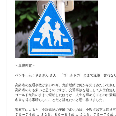
＜最優秀賞＞
ペンネーム：さささん さん 「ゴールドの ままで返納 誉れな
高齢者の交通事故が多い昨今、免許返納は何かを失うみたいで寂し
高齢者の方も多いと思うのですが、交通事故を起こして人生台無し
ゴールド免許のままで返納したほうが、人生を締めくくるのに素晴
名誉を得る素晴らしいことだと訴えたいと思い作りました。
警察庁によると、免許返納の年齢で多いのは、小数点以下は四捨五
７０〜７４歳 → ３２％、８０〜８４歳 → ２１％、７５〜７９歳 