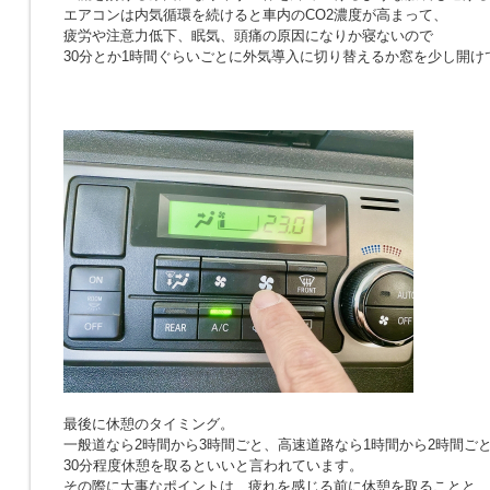
エアコンは内気循環を続けると車内のCO2濃度が高まって、
疲労や注意力低下、眠気、頭痛の原因になりか寝ないので
30分とか1時間ぐらいごとに外気導入に切り替えるか窓を少し開け
最後に休憩のタイミング。
一般道なら2時間から3時間ごと、高速道路なら1時間から2時間ご
30分程度休憩を取るといいと言われています。
その際に大事なポイントは、疲れを感じる前に休憩を取ることと