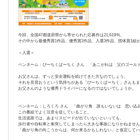
今回、全国47都道府県から寄せられた応募作は21,619句。
その中から最優秀賞1作品、優秀賞2作品、入選3作品、団体賞1組
＜入選＞
ペンネーム：ぴーちくぱーちく さん
「あこがれは 父のゴール
お父さんは、ずっと安全運転を続けてきた方なのでしょう。
それを見習おうという気持ちがある「ぴーちくぱーちく」さんもま
お父さんのような優秀ドライバーになるのではないでしょうか。
ペンネーム：しろくろ さん
「曲がり角 誰もいないは 思い込
この番組でよく注意を促していること。
生活道路では、あまりスピードが出ていないといっても、
歩行者や自転車と衝突してしまったら大きな事故になりかねません
「曲がり角の向こうからは、何か来るかもしれない」と仮定してハ