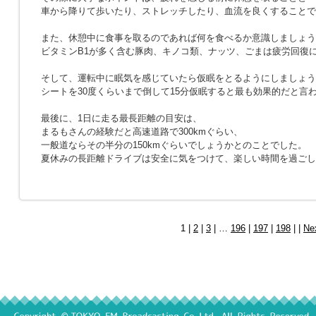
車から降りて歩いたり、ストレッチしたり、血流を良くすることで
また、休憩中に食事を取るのであれば何を食べるか意識しましょう
ビタミンB1が多く含む豚肉、キノコ類、ナッツ、ごまは疲労回復
そして、運転中に眠気を感じていたら仮眠をとるようにしましょう
シートを30度くらいまで倒して15分仮眠すると最も効果的だと言
最後に、1日に走る最長距離の目安は、
まるもさんの経験だと高速道路で300kmぐらい、
一般道ならその半分の150kmぐらいでしょうかとのことでした。
夏休みの長距離ドライブは安全に気をつけて、楽しい時間を過ごし
1 |
2
|
3
| …
196
|
197
|
198
| |
Ne