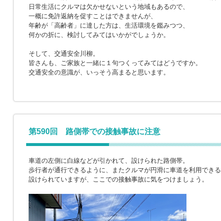
日常生活にクルマは欠かせないという地域もあるので、
一概に免許返納を促すことはできませんが、
年齢が「高齢者」に達した方は、生活環境を鑑みつつ、
何かの折に、検討してみてはいかがでしょうか。
そして、交通安全川柳。
皆さんも、ご家族と一緒に１句つくってみてはどうですか。
交通安全の意識が、いっそう高まると思います。
第590回 路側帯での接触事故に注意
車道の左側に白線などが引かれて、設けられた路側帯。
歩行者が通行できるように、またクルマが円滑に車道を利用できる
設けられていますが、ここでの接触事故に気をつけましょう。