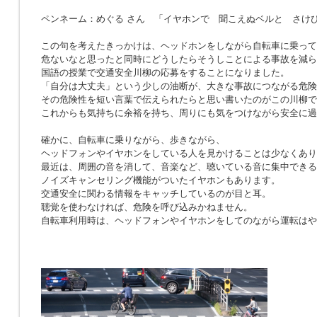
ペンネーム：めぐる さん 「イヤホンで 聞こえぬベルと さけ
この句を考えたきっかけは、ヘッドホンをしながら自転車に乗って
危ないなと思ったと同時にどうしたらそうしことによる事故を減ら
国語の授業で交通安全川柳の応募をすることになりました。
「自分は大丈夫」という少しの油断が、大きな事故につながる危険
その危険性を短い言葉で伝えられたらと思い書いたのがこの川柳で
これからも気持ちに余裕を持ち、周りにも気をつけながら安全に過
確かに、自転車に乗りながら、歩きながら、
ヘッドフォンやイヤホンをしている人を見かけることは少なくあり
最近は、周囲の音を消して、音楽など、聴いている音に集中できる
ノイズキャンセリング機能がついたイヤホンもあります。
交通安全に関わる情報をキャッチしているのが目と耳。
聴覚を使わなければ、危険を呼び込みかねません。
自転車利用時は、ヘッドフォンやイヤホンをしてのながら運転はや