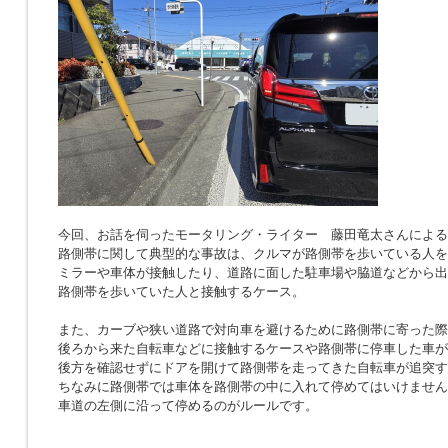
今回、お話を伺ったモータリング・ライター 藤田竜太さんによる
路側帯に関して典型的な事故は、クルマが路側帯を歩いている人を
ミラーや車体が接触したり、道路に面した駐車場や脇道などから出
路側帯を歩いていた人と接触するケース。
また、カーブや狭い道路で対向車を避けるために路側帯に寄った際
後ろから来た自転車などに接触するケースや路側帯に停車した車が
後方を確認せずにドアを開けて路側帯を走ってきた自転車が追突す
ちなみに路側帯では車体を路側帯の中に入れて停めてはいけません
車道の左側に沿って停めるのがルールです。