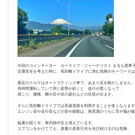
今回のコメンテーター カーライフ・ジャーナリスト まるも亜希
交通安全を考えた時に、長距離ドライブに潜む危険のキーワードは
最近のクルマはオートマティック車で、あまり足を動かしません。
長時間運転していて同じ姿勢が続くと、血行が悪くなって、
肩こり、腰痛、腕や足や目の疲れなどの症状が出ます。
さらに長距離ドライブでは高速道路を利用することが多くなります
エンジン音や走行音などの音や振動は、無意識のうちに耳や脳が疲
猛暑が続く今、車内熱中症も増えています。
エアコンをかけてても、真夏の直射日光を浴び続けるのは危険。