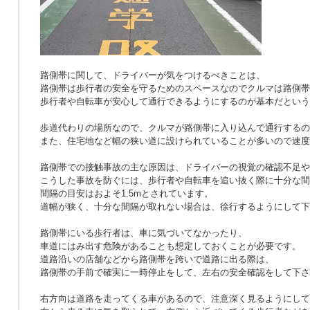
路側帯に関して、ドライバーが気をつけるべきことは、
路側帯は歩行者の安全を守るためのスペースなのでクルマは路側帯
歩行者や自転車が安心して通行できるようにするのが基本だという
歩道代わりの場所なので、クルマが路側帯に入り込んで通行するの
また、住宅地など幅の狭い道に設けられていることが多いので速度
路側帯での接触事故の主な原因は、ドライバーの視覚の確認不足や
こうした事故を防ぐには、歩行者や自転車を追い抜く際に十分な間
間隔の目安はおよそ1.5mとされています。
道幅が狭く、十分な間隔が取れない場合は、徐行するようにして下
路側帯にいる歩行者は、車に気づいてなかったり、
車道にはみ出す危険があることも想定しておくことが必要です。
道路沿いの店舗などから路側帯を跨いで道路に出る際は、
路側帯の手前で確実に一時停止をして、左右の安全確認をして下さ
右方向は道路を走ってくる車があるので、注意深く見るようにして