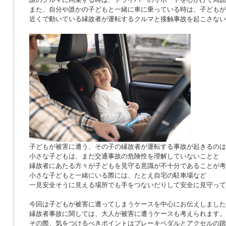
また、自分や誰かの子どもと一緒に車に乗っている時は、子どもが
近くで動いている縁故者が運転するクルマと接触事故を起こさない
子どもが被害に遭う、その子の縁故者が運転する事故が起きるのは
小さな子どもは、まだ交通事故の危険性を理解していないことと
縁故者にあたる方々が子どもを見守る意識が不十分であることが考
小さな子どもと一緒にいる際には、たとえ自宅の駐車場など
一見安全そうに見える場所でも手をつないだりして安全に見守って
今回は子どもが被害に遭ってしまうケースを中心にお伝えしました
縁故者事故に関しては、大人が被害に遭うケースも考えられます。
その際、気をつけるべきポイントはブレーキペダルとアクセルの踏