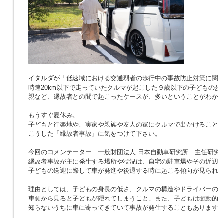
イタルダが「低速域における交通弱者の歩行中の事故防止対策に関
時速20km以下で走っていたクルマが起こした９歳以下の子どもの
親など、縁故者との間で起こったケースが、多いということがわか
もうすぐ夏休み。
子どもと行楽地や、実家や親族や友人の家にクルマで出かけること
こうした「縁故者事故」に気をつけて下さい。
今回のコメンテーター 一般財団法人 日本自動車研究所 主任研究
縁故者事故が主に発生する場所や状況は、自宅の駐車場やその近辺
子どもの送迎に際して車が発進や後退する時に起こる傾向が見られ
理由としては、子どもの身長の低さ、クルマの構造やドライバーの
車側から見ると子どもが隠れてしまうこと。また、子どもは衝動的
知らないうちに車に寄ってきていて事故が発生することもあります