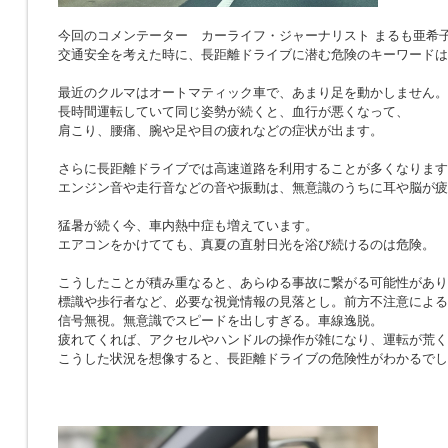
今回のコメンテーター カーライフ・ジャーナリスト まるも亜希
交通安全を考えた時に、長距離ドライブに潜む危険のキーワードは
最近のクルマはオートマティック車で、あまり足を動かしません。
長時間運転していて同じ姿勢が続くと、血行が悪くなって、
肩こり、腰痛、腕や足や目の疲れなどの症状が出ます。
さらに長距離ドライブでは高速道路を利用することが多くなります
エンジン音や走行音などの音や振動は、無意識のうちに耳や脳が疲
猛暑が続く今、車内熱中症も増えています。
エアコンをかけてても、真夏の直射日光を浴び続けるのは危険。
こうしたことが積み重なると、あらゆる事故に繋がる可能性があり
標識や歩行者など、必要な視覚情報の見落とし。前方不注意による
信号無視。無意識でスピードを出しすぎる。車線逸脱。
疲れてくれば、アクセルやハンドルの操作が雑になり、運転が荒く
こうした状況を想像すると、長距離ドライブの危険性がわかるでし