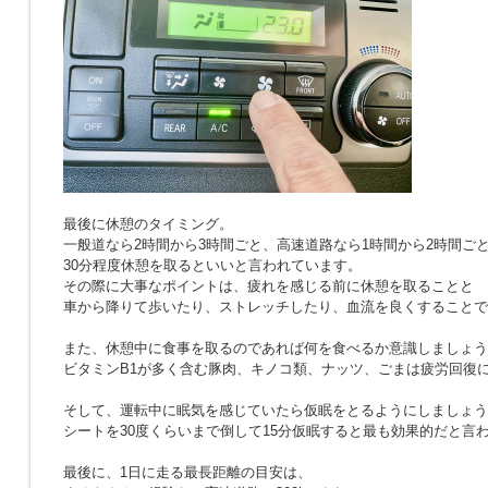
最後に休憩のタイミング。
一般道なら2時間から3時間ごと、高速道路なら1時間から2時間ご
30分程度休憩を取るといいと言われています。
その際に大事なポイントは、疲れを感じる前に休憩を取ることと
車から降りて歩いたり、ストレッチしたり、血流を良くすることで
また、休憩中に食事を取るのであれば何を食べるか意識しましょう
ビタミンB1が多く含む豚肉、キノコ類、ナッツ、ごまは疲労回復
そして、運転中に眠気を感じていたら仮眠をとるようにしましょう
シートを30度くらいまで倒して15分仮眠すると最も効果的だと言
最後に、1日に走る最長距離の目安は、