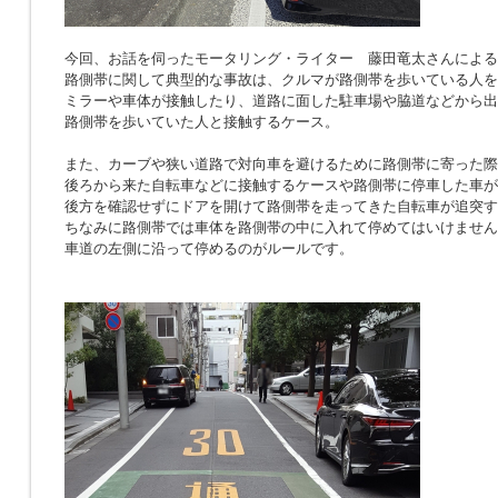
今回、お話を伺ったモータリング・ライター 藤田竜太さんによる
路側帯に関して典型的な事故は、クルマが路側帯を歩いている人を
ミラーや車体が接触したり、道路に面した駐車場や脇道などから出
路側帯を歩いていた人と接触するケース。
また、カーブや狭い道路で対向車を避けるために路側帯に寄った際
後ろから来た自転車などに接触するケースや路側帯に停車した車が
後方を確認せずにドアを開けて路側帯を走ってきた自転車が追突す
ちなみに路側帯では車体を路側帯の中に入れて停めてはいけません
車道の左側に沿って停めるのがルールです。