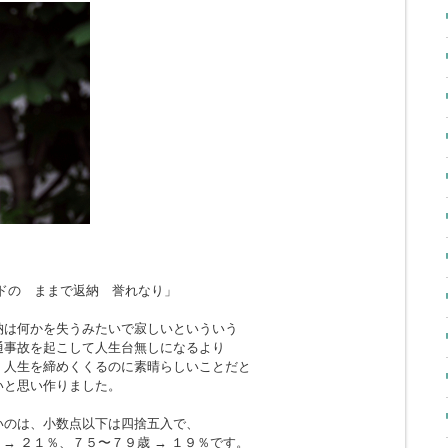
ドの ままで返納 誉れなり」
納は何かを失うみたいで寂しいといういう
通事故を起こして人生台無しになるより
、人生を締めくくるのに素晴らしいことだと
いと思い作りました。
いのは、小数点以下は四捨五入で、
 → ２１％、７５〜７９歳 → １９％です。