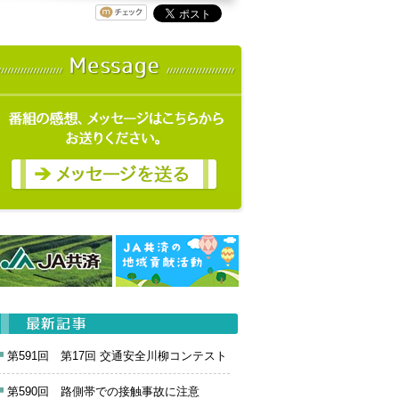
第591回 第17回 交通安全川柳コンテスト
第590回 路側帯での接触事故に注意