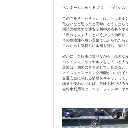
ペンネーム：めぐる さん 「イヤホン
この句を考えたきっかけは、ヘッドホ
危ないなと思ったと同時にどうしたら
国語の授業で交通安全川柳の応募をす
「自分は大丈夫」という少しの油断が
その危険性を短い言葉で伝えられたら
これからも気持ちに余裕を持ち、周り
確かに、自転車に乗りながら、歩きな
ヘッドフォンやイヤホンをしている人
最近は、周囲の音を消して、音楽など
ノイズキャンセリング機能がついたイ
交通安全に関わる情報をキャッチして
聴覚を使わなければ、危険を呼び込み
自転車利用時は、ヘッドフォンやイヤ