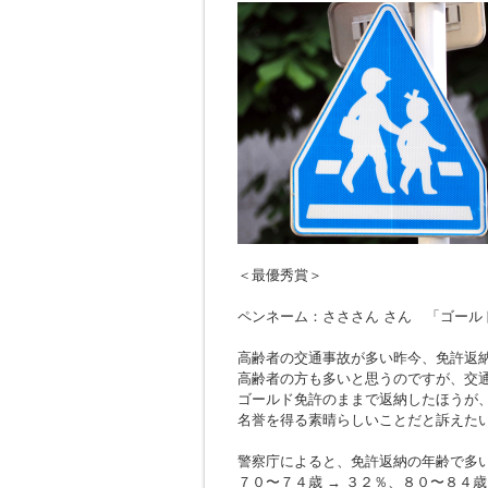
＜最優秀賞＞
ペンネーム：さささん さん 「ゴール
高齢者の交通事故が多い昨今、免許返
高齢者の方も多いと思うのですが、交
ゴールド免許のままで返納したほうが
名誉を得る素晴らしいことだと訴えた
警察庁によると、免許返納の年齢で多
７０〜７４歳 → ３２％、８０〜８４歳