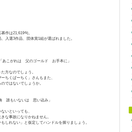
作は21,619句。
品、入選3作品、団体賞1組が選ばれました。
「あこがれは 父のゴールド お手本に」
きた方なのでしょう。
ぴーちくぱーちく」さんもまた、
るのではないでしょうか。
角 誰もいないは 思い込み」
。
いないといっても、
大きな事故になりかねません。
かもしれない」と仮定してハンドルを握りましょう。