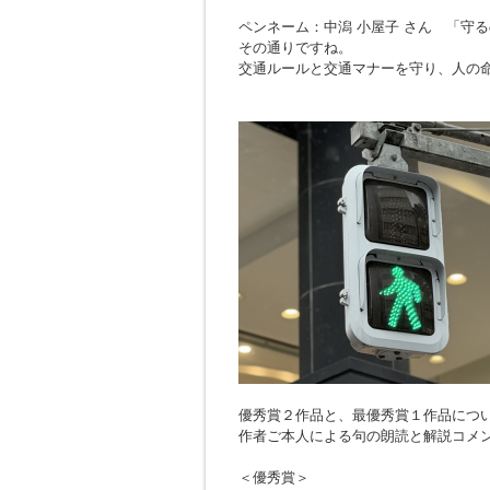
ペンネーム：中潟 小屋子 さん 「
守る
その通りですね。
交通ルールと交通マナーを守り、人の
優秀賞２作品と、最優秀賞１作品につ
作者ご本人による句の朗読と解説コメ
＜優秀賞＞