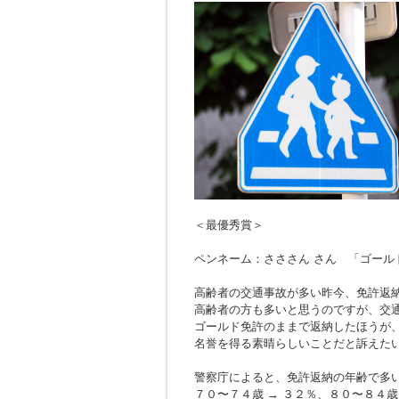
＜最優秀賞＞
ペンネーム：さささん さん 「ゴール
高齢者の交通事故が多い昨今、免許返
高齢者の方も多いと思うのですが、交
ゴールド免許のままで返納したほうが
名誉を得る素晴らしいことだと訴えた
警察庁によると、免許返納の年齢で多
７０〜７４歳 → ３２％、８０〜８４歳