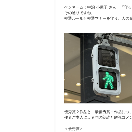
ペンネーム：中潟 小屋子 さん 「
守る
その通りですね。
交通ルールと交通マナーを守り、人の
優秀賞２作品と、最優秀賞１作品につ
作者ご本人による句の朗読と解説コメ
＜優秀賞＞