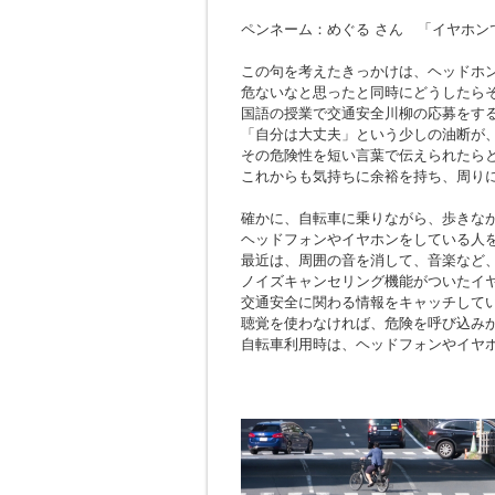
ペンネーム：めぐる さん 「イヤホン
この句を考えたきっかけは、ヘッドホ
危ないなと思ったと同時にどうしたら
国語の授業で交通安全川柳の応募をす
「自分は大丈夫」という少しの油断が
その危険性を短い言葉で伝えられたら
これからも気持ちに余裕を持ち、周り
確かに、自転車に乗りながら、歩きな
ヘッドフォンやイヤホンをしている人
最近は、周囲の音を消して、音楽など
ノイズキャンセリング機能がついたイ
交通安全に関わる情報をキャッチして
聴覚を使わなければ、危険を呼び込み
自転車利用時は、ヘッドフォンやイヤ