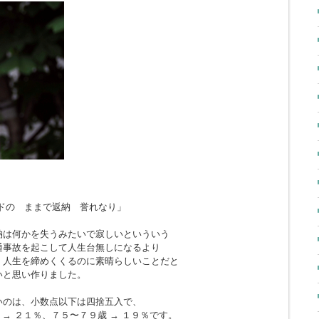
ドの ままで返納 誉れなり」
納は何かを失うみたいで寂しいといういう
通事故を起こして人生台無しになるより
、人生を締めくくるのに素晴らしいことだと
いと思い作りました。
いのは、小数点以下は四捨五入で、
 → ２１％、７５〜７９歳 → １９％です。