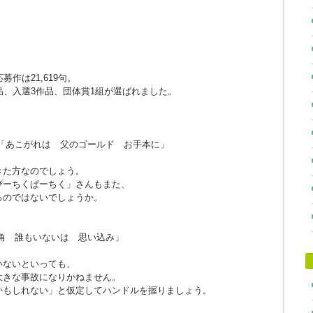
作は21,619句。
品、入選3作品、団体賞1組が選ばれました。
「あこがれは 父のゴールド お手本に」
きた方なのでしょう。
ぴーちくぱーちく」さんもまた、
るのではないでしょうか。
角 誰もいないは 思い込み」
。
いないといっても、
大きな事故になりかねません。
かもしれない」と仮定してハンドルを握りましょう。