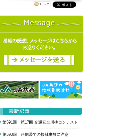
第591回 第17回 交通安全川柳コンテスト
第590回 路側帯での接触事故に注意