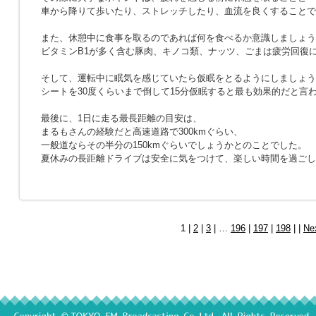
車から降りて歩いたり、ストレッチしたり、血流を良くすることで
また、休憩中に食事を取るのであれば何を食べるか意識しましょう
ビタミンB1が多く含む豚肉、キノコ類、ナッツ、ごまは疲労回復
そして、運転中に眠気を感じていたら仮眠をとるようにしましょう
シートを30度くらいまで倒して15分仮眠すると最も効果的だと言
最後に、1日に走る最長距離の目安は、
まるもさんの経験だと高速道路で300kmぐらい、
一般道ならその半分の150kmぐらいでしょうかとのことでした。
夏休みの長距離ドライブは安全に気をつけて、楽しい時間を過ごし
1 |
2
|
3
| …
196
|
197
|
198
| |
Ne