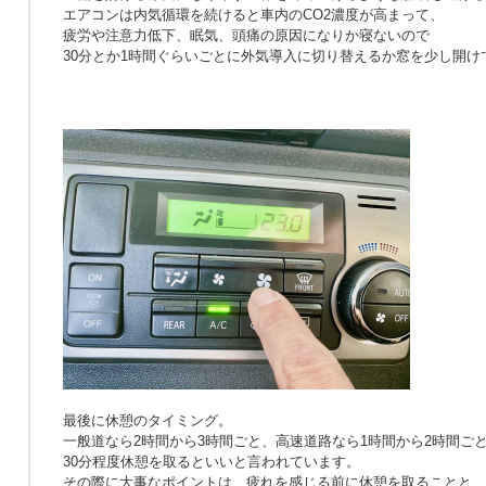
エアコンは内気循環を続けると車内のCO2濃度が高まって、
疲労や注意力低下、眠気、頭痛の原因になりか寝ないので
30分とか1時間ぐらいごとに外気導入に切り替えるか窓を少し開け
最後に休憩のタイミング。
一般道なら2時間から3時間ごと、高速道路なら1時間から2時間ご
30分程度休憩を取るといいと言われています。
その際に大事なポイントは、疲れを感じる前に休憩を取ることと