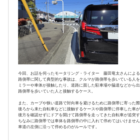
今回、お話を伺ったモータリング・ライター 藤田竜太さんによる
路側帯に関して典型的な事故は、クルマが路側帯を歩いている人を
ミラーや車体が接触したり、道路に面した駐車場や脇道などから出
路側帯を歩いていた人と接触するケース。
また、カーブや狭い道路で対向車を避けるために路側帯に寄った際
後ろから来た自転車などに接触するケースや路側帯に停車した車が
後方を確認せずにドアを開けて路側帯を走ってきた自転車が追突す
ちなみに路側帯では車体を路側帯の中に入れて停めてはいけません
車道の左側に沿って停めるのがルールです。