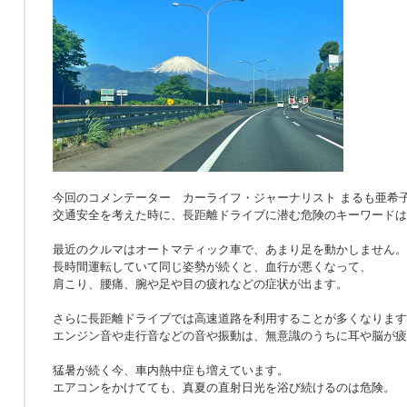
今回のコメンテーター カーライフ・ジャーナリスト まるも亜希
交通安全を考えた時に、長距離ドライブに潜む危険のキーワードは
最近のクルマはオートマティック車で、あまり足を動かしません。
長時間運転していて同じ姿勢が続くと、血行が悪くなって、
肩こり、腰痛、腕や足や目の疲れなどの症状が出ます。
さらに長距離ドライブでは高速道路を利用することが多くなります
エンジン音や走行音などの音や振動は、無意識のうちに耳や脳が疲
猛暑が続く今、車内熱中症も増えています。
エアコンをかけてても、真夏の直射日光を浴び続けるのは危険。