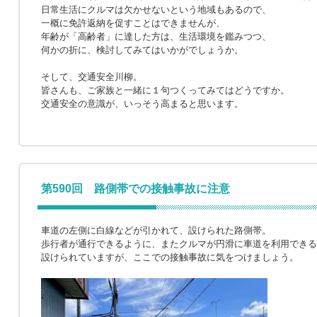
日常生活にクルマは欠かせないという地域もあるので、
一概に免許返納を促すことはできませんが、
年齢が「高齢者」に達した方は、生活環境を鑑みつつ、
何かの折に、検討してみてはいかがでしょうか。
そして、交通安全川柳。
皆さんも、ご家族と一緒に１句つくってみてはどうですか。
交通安全の意識が、いっそう高まると思います。
第590回 路側帯での接触事故に注意
車道の左側に白線などが引かれて、設けられた路側帯。
歩行者が通行できるように、またクルマが円滑に車道を利用できる
設けられていますが、ここでの接触事故に気をつけましょう。