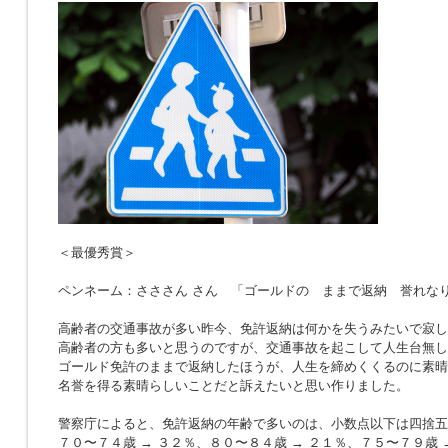
＜最優秀賞＞
ペンネーム：さささん さん 「ゴールドの ままで返納 誉れな
高齢者の交通事故が多い昨今、免許返納は何かを失うみたいで寂し
高齢者の方も多いと思うのですが、交通事故を起こして人生台無し
ゴールド免許のままで返納したほうが、人生を締めくくるのに素晴
名誉を得る素晴らしいことだと訴えたいと思い作りました。
警察庁によると、免許返納の年齢で多いのは、小数点以下は四捨五
７０〜７４歳 → ３２％、８０〜８４歳 → ２１％、７５〜７９歳 