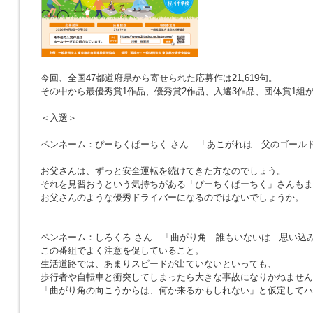
今回、全国47都道府県から寄せられた応募作は21,619句。
その中から最優秀賞1作品、優秀賞2作品、入選3作品、団体賞1組
＜入選＞
ペンネーム：ぴーちくぱーちく さん
「あこがれは 父のゴール
お父さんは、ずっと安全運転を続けてきた方なのでしょう。
それを見習おうという気持ちがある「ぴーちくぱーちく」さんもま
お父さんのような優秀ドライバーになるのではないでしょうか。
ペンネーム：しろくろ さん
「曲がり角 誰もいないは 思い込
この番組でよく注意を促していること。
生活道路では、あまりスピードが出ていないといっても、
歩行者や自転車と衝突してしまったら大きな事故になりかねません
「曲がり角の向こうからは、何か来るかもしれない」と仮定してハ