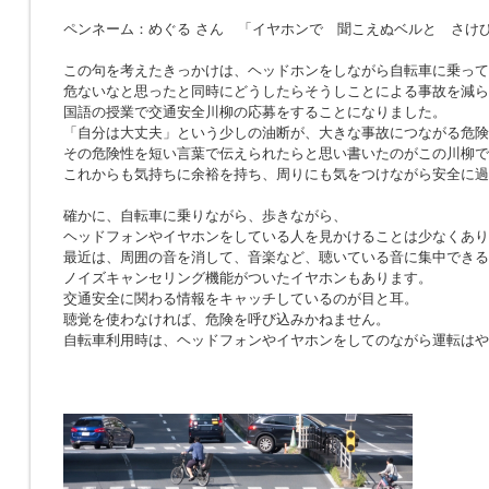
ペンネーム：めぐる さん 「イヤホンで 聞こえぬベルと さけ
この句を考えたきっかけは、ヘッドホンをしながら自転車に乗って
危ないなと思ったと同時にどうしたらそうしことによる事故を減ら
国語の授業で交通安全川柳の応募をすることになりました。
「自分は大丈夫」という少しの油断が、大きな事故につながる危険
その危険性を短い言葉で伝えられたらと思い書いたのがこの川柳で
これからも気持ちに余裕を持ち、周りにも気をつけながら安全に過
確かに、自転車に乗りながら、歩きながら、
ヘッドフォンやイヤホンをしている人を見かけることは少なくあり
最近は、周囲の音を消して、音楽など、聴いている音に集中できる
ノイズキャンセリング機能がついたイヤホンもあります。
交通安全に関わる情報をキャッチしているのが目と耳。
聴覚を使わなければ、危険を呼び込みかねません。
自転車利用時は、ヘッドフォンやイヤホンをしてのながら運転はや