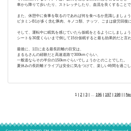
車から降りて歩いたり、ストレッチしたり、血流を良くすることで
また、休憩中に食事を取るのであれば何を食べるか意識しましょう
ビタミンB1が多く含む豚肉、キノコ類、ナッツ、ごまは疲労回復
そして、運転中に眠気を感じていたら仮眠をとるようにしましょう
シートを30度くらいまで倒して15分仮眠すると最も効果的だと言
最後に、1日に走る最長距離の目安は、
まるもさんの経験だと高速道路で300kmぐらい、
一般道ならその半分の150kmぐらいでしょうかとのことでした。
夏休みの長距離ドライブは安全に気をつけて、楽しい時間を過ごし
1 |
2
|
3
| …
196
|
197
|
198
| |
Ne