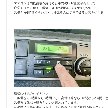
エアコンは内気循環を続けると車内のCO2濃度が高まって、
疲労や注意力低下、眠気、頭痛の原因になりか寝ないので
30分とか1時間ぐらいごとに外気導入に切り替えるか窓を少し開け
最後に休憩のタイミング。
一般道なら2時間から3時間ごと、高速道路なら1時間から2時間ご
30分程度休憩を取るといいと言われています。
その際に大事なポイントは、疲れを感じる前に休憩を取ることと