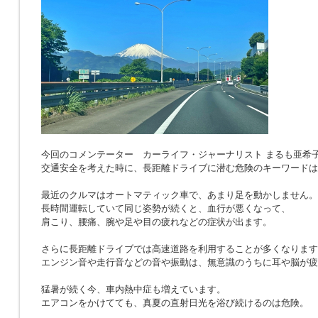
今回のコメンテーター カーライフ・ジャーナリスト まるも亜希
交通安全を考えた時に、長距離ドライブに潜む危険のキーワードは
最近のクルマはオートマティック車で、あまり足を動かしません。
長時間運転していて同じ姿勢が続くと、血行が悪くなって、
肩こり、腰痛、腕や足や目の疲れなどの症状が出ます。
さらに長距離ドライブでは高速道路を利用することが多くなります
エンジン音や走行音などの音や振動は、無意識のうちに耳や脳が疲
猛暑が続く今、車内熱中症も増えています。
エアコンをかけてても、真夏の直射日光を浴び続けるのは危険。