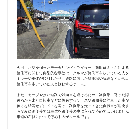
今回、お話を伺ったモータリング・ライター 藤田竜太さんによる
路側帯に関して典型的な事故は、クルマが路側帯を歩いている人を
ミラーや車体が接触したり、道路に面した駐車場や脇道などから出
路側帯を歩いていた人と接触するケース。
また、カーブや狭い道路で対向車を避けるために路側帯に寄った際
後ろから来た自転車などに接触するケースや路側帯に停車した車が
後方を確認せずにドアを開けて路側帯を走ってきた自転車が追突す
ちなみに路側帯では車体を路側帯の中に入れて停めてはいけません
車道の左側に沿って停めるのがルールです。