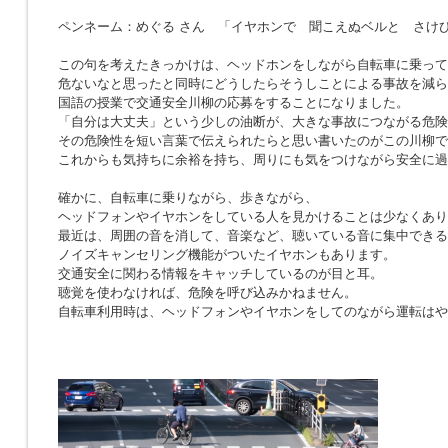
ペンネーム：めぐる さん 「イヤホンで 聞こえぬベルと さけ
この句を考えたきっかけは、ヘッドホンをしながら自転車に乗って
危ないなと思ったと同時にどうしたらそうしことによる事故を減ら
国語の授業で交通安全川柳の応募をすることになりました。
「自分は大丈夫」という少しの油断が、大きな事故につながる危険
その危険性を短い言葉で伝えられたらと思い書いたのがこの川柳で
これからも気持ちに余裕を持ち、周りにも気をつけながら安全に過
確かに、自転車に乗りながら、歩きながら、
ヘッドフォンやイヤホンをしている人を見かけることは少なくあり
最近は、周囲の音を消して、音楽など、聴いている音に集中できる
ノイズキャンセリング機能がついたイヤホンもあります。
交通安全に関わる情報をキャッチしているのが目と耳。
聴覚を使わなければ、危険を呼び込みかねません。
自転車利用時は、ヘッドフォンやイヤホンをしてのながら運転はや