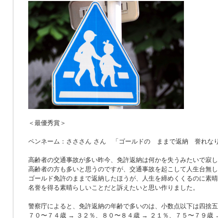
＜最優秀賞＞
ペンネーム：さささん さん 「ゴールドの ままで返納 誉れな
高齢者の交通事故が多い昨今、免許返納は何かを失うみたいで寂し
高齢者の方も多いと思うのですが、交通事故を起こして人生台無し
ゴールド免許のままで返納したほうが、人生を締めくくるのに素晴
名誉を得る素晴らしいことだと訴えたいと思い作りました。
警察庁によると、免許返納の年齢で多いのは、小数点以下は四捨五
７０〜７４歳 → ３２％、８０〜８４歳 → ２１％、７５〜７９歳 