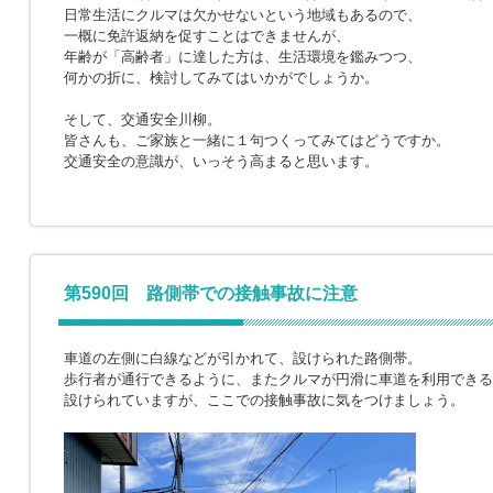
日常生活にクルマは欠かせないという地域もあるので、
一概に免許返納を促すことはできませんが、
年齢が「高齢者」に達した方は、生活環境を鑑みつつ、
何かの折に、検討してみてはいかがでしょうか。
そして、交通安全川柳。
皆さんも、ご家族と一緒に１句つくってみてはどうですか。
交通安全の意識が、いっそう高まると思います。
第590回 路側帯での接触事故に注意
車道の左側に白線などが引かれて、設けられた路側帯。
歩行者が通行できるように、またクルマが円滑に車道を利用できる
設けられていますが、ここでの接触事故に気をつけましょう。