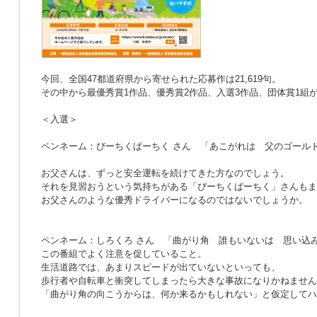
今回、全国47都道府県から寄せられた応募作は21,619句。
その中から最優秀賞1作品、優秀賞2作品、入選3作品、団体賞1組
＜入選＞
ペンネーム：ぴーちくぱーちく さん
「あこがれは 父のゴール
お父さんは、ずっと安全運転を続けてきた方なのでしょう。
それを見習おうという気持ちがある「ぴーちくぱーちく」さんもま
お父さんのような優秀ドライバーになるのではないでしょうか。
ペンネーム：しろくろ さん
「曲がり角 誰もいないは 思い込
この番組でよく注意を促していること。
生活道路では、あまりスピードが出ていないといっても、
歩行者や自転車と衝突してしまったら大きな事故になりかねません
「曲がり角の向こうからは、何か来るかもしれない」と仮定してハ