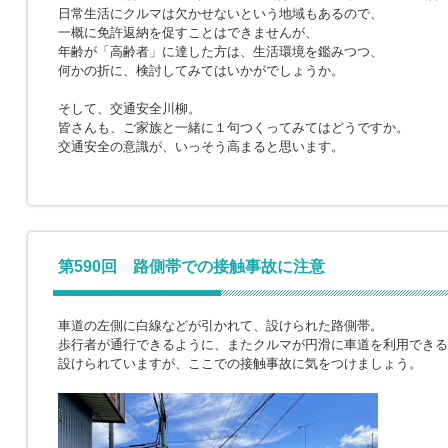
日常生活にクルマは欠かせないという地域もあるので、
一概に免許返納を促すことはできませんが、
年齢が「高齢者」に達した方は、生活環境を鑑みつつ、
何かの折に、検討してみてはいかがでしょうか。
そして、交通安全川柳。
皆さんも、ご家族と一緒に１句つくってみてはどうですか。
交通安全の意識が、いっそう高まると思います。
第590回 路側帯での接触事故に注意
車道の左側に白線などが引かれて、設けられた路側帯。
歩行者が通行できるように、またクルマが円滑に車道を利用できる
設けられていますが、ここでの接触事故に気をつけましょう。