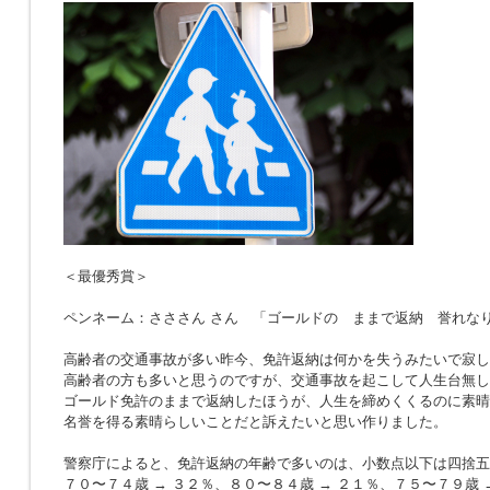
＜最優秀賞＞
ペンネーム：さささん さん 「ゴールドの ままで返納 誉れな
高齢者の交通事故が多い昨今、免許返納は何かを失うみたいで寂し
高齢者の方も多いと思うのですが、交通事故を起こして人生台無し
ゴールド免許のままで返納したほうが、人生を締めくくるのに素晴
名誉を得る素晴らしいことだと訴えたいと思い作りました。
警察庁によると、免許返納の年齢で多いのは、小数点以下は四捨五
７０〜７４歳 → ３２％、８０〜８４歳 → ２１％、７５〜７９歳 