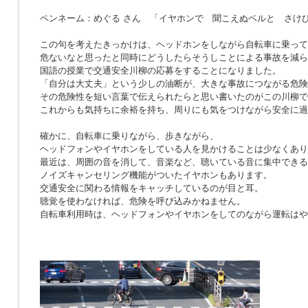
ペンネーム：めぐる さん 「イヤホンで 聞こえぬベルと さけ
この句を考えたきっかけは、ヘッドホンをしながら自転車に乗って
危ないなと思ったと同時にどうしたらそうしことによる事故を減ら
国語の授業で交通安全川柳の応募をすることになりました。
「自分は大丈夫」という少しの油断が、大きな事故につながる危険
その危険性を短い言葉で伝えられたらと思い書いたのがこの川柳で
これからも気持ちに余裕を持ち、周りにも気をつけながら安全に過
確かに、自転車に乗りながら、歩きながら、
ヘッドフォンやイヤホンをしている人を見かけることは少なくあり
最近は、周囲の音を消して、音楽など、聴いている音に集中できる
ノイズキャンセリング機能がついたイヤホンもあります。
交通安全に関わる情報をキャッチしているのが目と耳。
聴覚を使わなければ、危険を呼び込みかねません。
自転車利用時は、ヘッドフォンやイヤホンをしてのながら運転はや