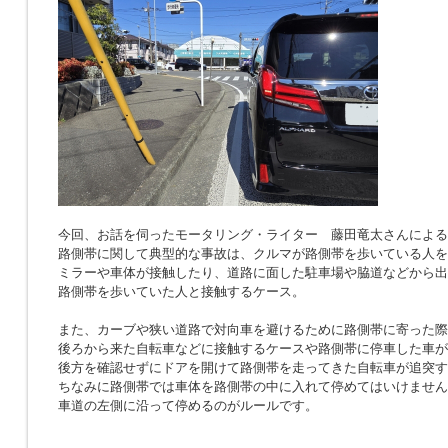
今回、お話を伺ったモータリング・ライター 藤田竜太さんによる
路側帯に関して典型的な事故は、クルマが路側帯を歩いている人を
ミラーや車体が接触したり、道路に面した駐車場や脇道などから出
路側帯を歩いていた人と接触するケース。
また、カーブや狭い道路で対向車を避けるために路側帯に寄った際
後ろから来た自転車などに接触するケースや路側帯に停車した車が
後方を確認せずにドアを開けて路側帯を走ってきた自転車が追突す
ちなみに路側帯では車体を路側帯の中に入れて停めてはいけません
車道の左側に沿って停めるのがルールです。