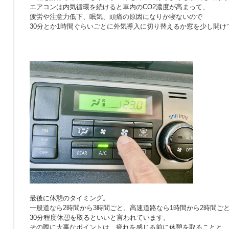
エアコンは内気循環を続けると車内のCO2濃度が高まって、
疲労や注意力低下、眠気、頭痛の原因になりか寝ないので
30分とか1時間ぐらいごとに外気導入に切り替えるか窓を少し開け
最後に休憩のタイミング。
一般道なら2時間から3時間ごと、高速道路なら1時間から2時間ご
30分程度休憩を取るといいと言われています。
その際に大事なポイントは、疲れを感じる前に休憩を取ることと