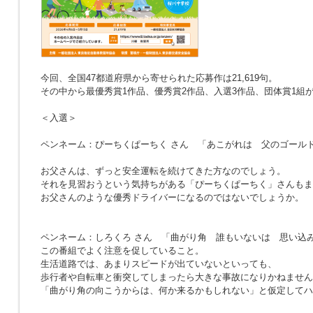
今回、全国47都道府県から寄せられた応募作は21,619句。
その中から最優秀賞1作品、優秀賞2作品、入選3作品、団体賞1組
＜入選＞
ペンネーム：ぴーちくぱーちく さん
「あこがれは 父のゴール
お父さんは、ずっと安全運転を続けてきた方なのでしょう。
それを見習おうという気持ちがある「ぴーちくぱーちく」さんもま
お父さんのような優秀ドライバーになるのではないでしょうか。
ペンネーム：しろくろ さん
「曲がり角 誰もいないは 思い込
この番組でよく注意を促していること。
生活道路では、あまりスピードが出ていないといっても、
歩行者や自転車と衝突してしまったら大きな事故になりかねません
「曲がり角の向こうからは、何か来るかもしれない」と仮定してハ