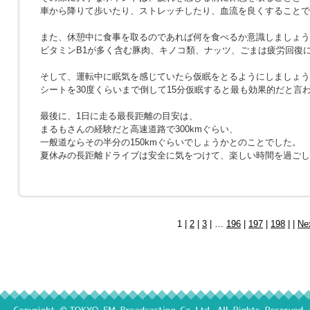
車から降りて歩いたり、ストレッチしたり、血流を良くすることで
また、休憩中に食事を取るのであれば何を食べるか意識しましょう
ビタミンB1が多く含む豚肉、キノコ類、ナッツ、ごまは疲労回復
そして、運転中に眠気を感じていたら仮眠をとるようにしましょう
シートを30度くらいまで倒して15分仮眠すると最も効果的だと言
最後に、1日に走る最長距離の目安は、
まるもさんの経験だと高速道路で300kmぐらい、
一般道ならその半分の150kmぐらいでしょうかとのことでした。
夏休みの長距離ドライブは安全に気をつけて、楽しい時間を過ごし
1 |
2
|
3
| …
196
|
197
|
198
| |
Ne