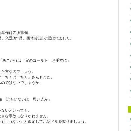
作は21,619句。
品、入選3作品、団体賞1組が選ばれました。
「あこがれは 父のゴールド お手本に」
きた方なのでしょう。
ぴーちくぱーちく」さんもまた、
るのではないでしょうか。
角 誰もいないは 思い込み」
。
いないといっても、
大きな事故になりかねません。
かもしれない」と仮定してハンドルを握りましょう。