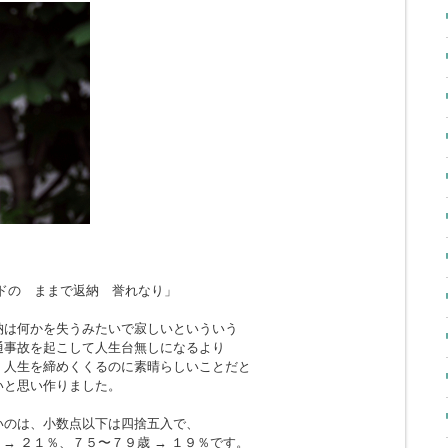
ドの ままで返納 誉れなり」
納は何かを失うみたいで寂しいといういう
通事故を起こして人生台無しになるより
、人生を締めくくるのに素晴らしいことだと
いと思い作りました。
いのは、小数点以下は四捨五入で、
 → ２１％、７５〜７９歳 → １９％です。