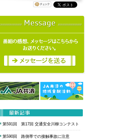
第591回 第17回 交通安全川柳コンテスト
第590回 路側帯での接触事故に注意