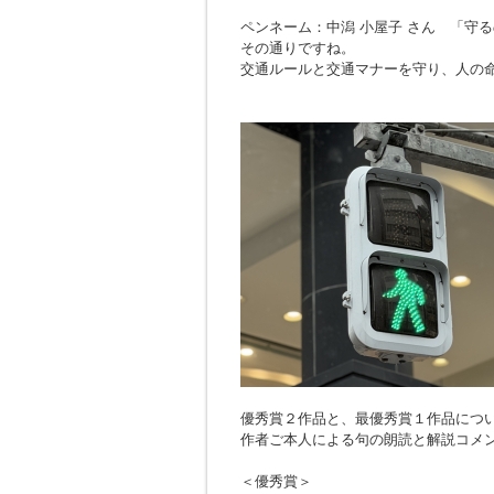
ペンネーム：中潟 小屋子 さん 「
守る
その通りですね。
交通ルールと交通マナーを守り、人の
優秀賞２作品と、最優秀賞１作品につ
作者ご本人による句の朗読と解説コメ
＜優秀賞＞