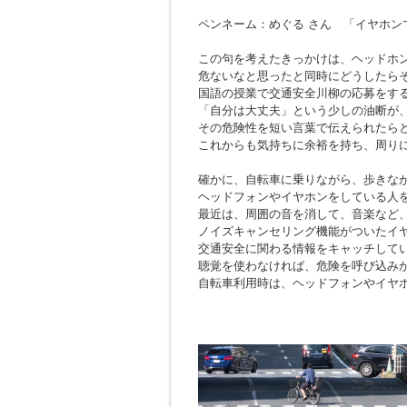
ペンネーム：めぐる さん 「イヤホン
この句を考えたきっかけは、ヘッドホ
危ないなと思ったと同時にどうしたら
国語の授業で交通安全川柳の応募をす
「自分は大丈夫」という少しの油断が
その危険性を短い言葉で伝えられたら
これからも気持ちに余裕を持ち、周り
確かに、自転車に乗りながら、歩きな
ヘッドフォンやイヤホンをしている人
最近は、周囲の音を消して、音楽など
ノイズキャンセリング機能がついたイ
交通安全に関わる情報をキャッチして
聴覚を使わなければ、危険を呼び込み
自転車利用時は、ヘッドフォンやイヤ