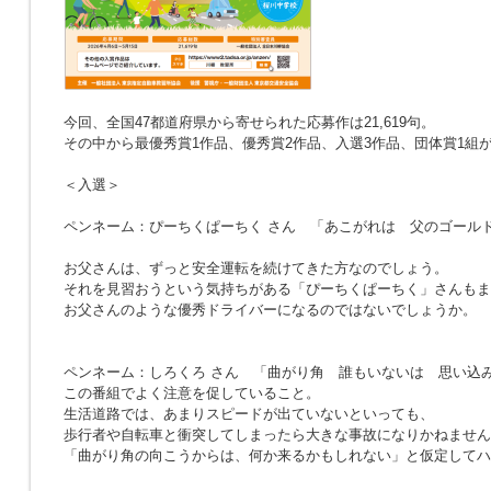
今回、全国47都道府県から寄せられた応募作は21,619句。
その中から最優秀賞1作品、優秀賞2作品、入選3作品、団体賞1組
＜入選＞
ペンネーム：ぴーちくぱーちく さん
「あこがれは 父のゴール
お父さんは、ずっと安全運転を続けてきた方なのでしょう。
それを見習おうという気持ちがある「ぴーちくぱーちく」さんもま
お父さんのような優秀ドライバーになるのではないでしょうか。
ペンネーム：しろくろ さん
「曲がり角 誰もいないは 思い込
この番組でよく注意を促していること。
生活道路では、あまりスピードが出ていないといっても、
歩行者や自転車と衝突してしまったら大きな事故になりかねません
「曲がり角の向こうからは、何か来るかもしれない」と仮定してハ