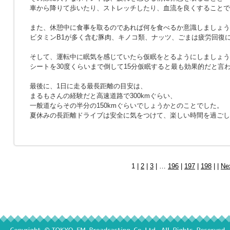
車から降りて歩いたり、ストレッチしたり、血流を良くすることで
また、休憩中に食事を取るのであれば何を食べるか意識しましょう
ビタミンB1が多く含む豚肉、キノコ類、ナッツ、ごまは疲労回復
そして、運転中に眠気を感じていたら仮眠をとるようにしましょう
シートを30度くらいまで倒して15分仮眠すると最も効果的だと言
最後に、1日に走る最長距離の目安は、
まるもさんの経験だと高速道路で300kmぐらい、
一般道ならその半分の150kmぐらいでしょうかとのことでした。
夏休みの長距離ドライブは安全に気をつけて、楽しい時間を過ごし
1 |
2
|
3
| …
196
|
197
|
198
| |
Ne