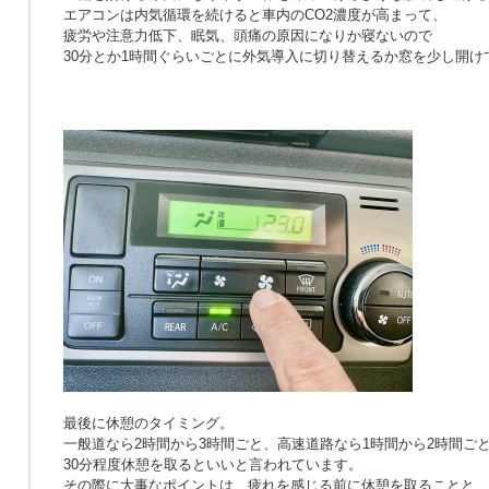
エアコンは内気循環を続けると車内のCO2濃度が高まって、
疲労や注意力低下、眠気、頭痛の原因になりか寝ないので
30分とか1時間ぐらいごとに外気導入に切り替えるか窓を少し開け
最後に休憩のタイミング。
一般道なら2時間から3時間ごと、高速道路なら1時間から2時間ご
30分程度休憩を取るといいと言われています。
その際に大事なポイントは、疲れを感じる前に休憩を取ることと