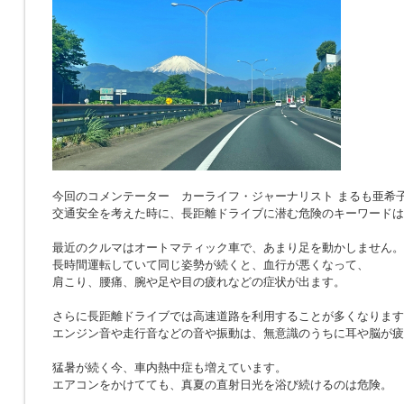
今回のコメンテーター カーライフ・ジャーナリスト まるも亜希
交通安全を考えた時に、長距離ドライブに潜む危険のキーワードは
最近のクルマはオートマティック車で、あまり足を動かしません。
長時間運転していて同じ姿勢が続くと、血行が悪くなって、
肩こり、腰痛、腕や足や目の疲れなどの症状が出ます。
さらに長距離ドライブでは高速道路を利用することが多くなります
エンジン音や走行音などの音や振動は、無意識のうちに耳や脳が疲
猛暑が続く今、車内熱中症も増えています。
エアコンをかけてても、真夏の直射日光を浴び続けるのは危険。