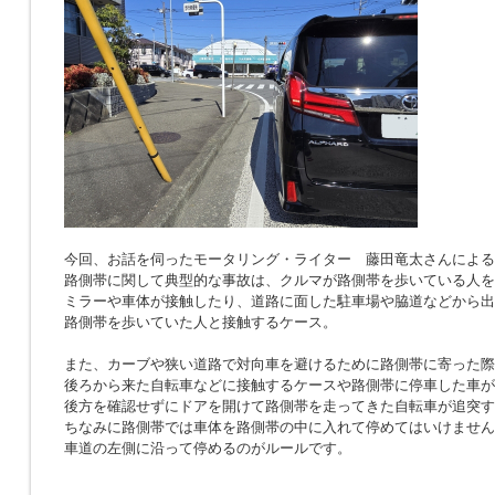
今回、お話を伺ったモータリング・ライター 藤田竜太さんによる
路側帯に関して典型的な事故は、クルマが路側帯を歩いている人を
ミラーや車体が接触したり、道路に面した駐車場や脇道などから出
路側帯を歩いていた人と接触するケース。
また、カーブや狭い道路で対向車を避けるために路側帯に寄った際
後ろから来た自転車などに接触するケースや路側帯に停車した車が
後方を確認せずにドアを開けて路側帯を走ってきた自転車が追突す
ちなみに路側帯では車体を路側帯の中に入れて停めてはいけません
車道の左側に沿って停めるのがルールです。