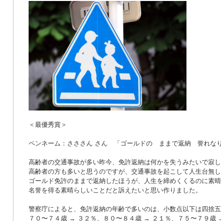
＜最優秀賞＞
ペンネーム：さささん さん 「ゴールドの ままで返納 誉れな
高齢者の交通事故が多い昨今、免許返納は何かを失うみたいで寂し
高齢者の方も多いと思うのですが、交通事故を起こして人生台無し
ゴールド免許のままで返納したほうが、人生を締めくくるのに素晴
名誉を得る素晴らしいことだと訴えたいと思い作りました。
警察庁によると、免許返納の年齢で多いのは、小数点以下は四捨五
７０〜７４歳 → ３２％、８０〜８４歳 → ２１％、７５〜７９歳 