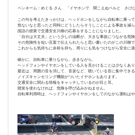
ペンネーム：めぐる さん 「イヤホンで 聞こえぬベルと さけ
この句を考えたきっかけは、ヘッドホンをしながら自転車に乗って
危ないなと思ったと同時にどうしたらそうしことによる事故を減ら
国語の授業で交通安全川柳の応募をすることになりました。
「自分は大丈夫」という少しの油断が、大きな事故につながる危険
その危険性を短い言葉で伝えられたらと思い書いたのがこの川柳で
これからも気持ちに余裕を持ち、周りにも気をつけながら安全に過
確かに、自転車に乗りながら、歩きながら、
ヘッドフォンやイヤホンをしている人を見かけることは少なくあり
最近は、周囲の音を消して、音楽など、聴いている音に集中できる
ノイズキャンセリング機能がついたイヤホンもあります。
交通安全に関わる情報をキャッチしているのが目と耳。
聴覚を使わなければ、危険を呼び込みかねません。
自転車利用時は、ヘッドフォンやイヤホンをしてのながら運転はや