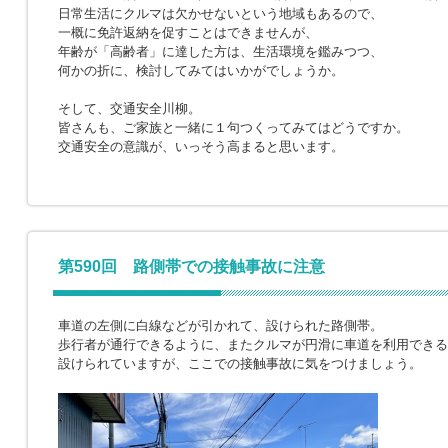
日常生活にクルマは欠かせないという地域もあるので、
一概に免許返納を促すことはできませんが、
年齢が「高齢者」に達した方は、生活環境を鑑みつつ、
何かの折に、検討してみてはいかがでしょうか。
そして、交通安全川柳。
皆さんも、ご家族と一緒に１句つくってみてはどうですか。
交通安全の意識が、いっそう高まると思います。
第590回 路側帯での接触事故に注意
車道の左側に白線などが引かれて、設けられた路側帯。
歩行者が通行できるように、またクルマが円滑に車道を利用できる
設けられていますが、ここでの接触事故に気をつけましょう。