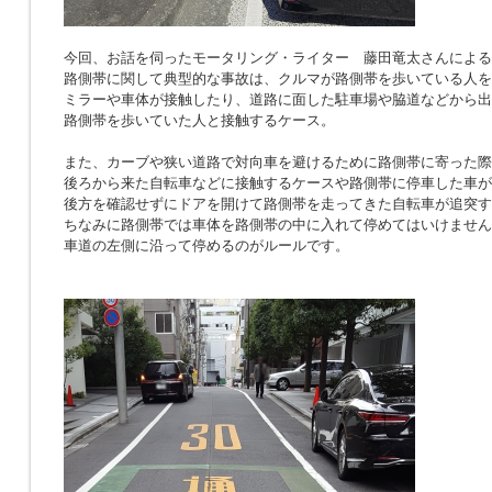
今回、お話を伺ったモータリング・ライター 藤田竜太さんによる
路側帯に関して典型的な事故は、クルマが路側帯を歩いている人を
ミラーや車体が接触したり、道路に面した駐車場や脇道などから出
路側帯を歩いていた人と接触するケース。
また、カーブや狭い道路で対向車を避けるために路側帯に寄った際
後ろから来た自転車などに接触するケースや路側帯に停車した車が
後方を確認せずにドアを開けて路側帯を走ってきた自転車が追突す
ちなみに路側帯では車体を路側帯の中に入れて停めてはいけません
車道の左側に沿って停めるのがルールです。