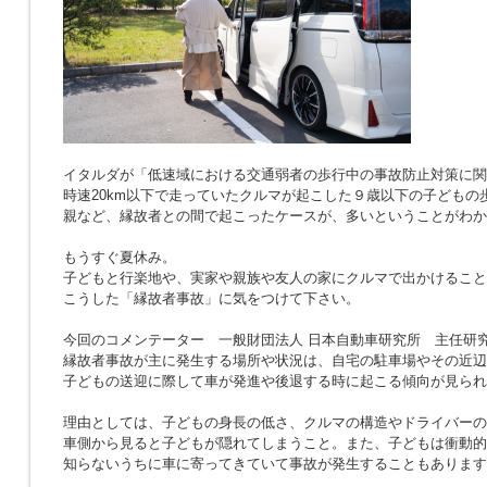
イタルダが「低速域における交通弱者の歩行中の事故防止対策に関
時速20km以下で走っていたクルマが起こした９歳以下の子どもの
親など、縁故者との間で起こったケースが、多いということがわか
もうすぐ夏休み。
子どもと行楽地や、実家や親族や友人の家にクルマで出かけること
こうした「縁故者事故」に気をつけて下さい。
今回のコメンテーター 一般財団法人 日本自動車研究所 主任研究
縁故者事故が主に発生する場所や状況は、自宅の駐車場やその近辺
子どもの送迎に際して車が発進や後退する時に起こる傾向が見られ
理由としては、子どもの身長の低さ、クルマの構造やドライバーの
車側から見ると子どもが隠れてしまうこと。また、子どもは衝動的
知らないうちに車に寄ってきていて事故が発生することもあります