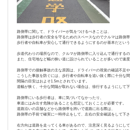
路側帯に関して、ドライバーが気をつけるべきことは、
路側帯は歩行者の安全を守るためのスペースなのでクルマは路側帯
歩行者や自転車が安心して通行できるようにするのが基本だという
歩道代わりの場所なので、クルマが路側帯に入り込んで通行するの
また、住宅地など幅の狭い道に設けられていることが多いので速度
路側帯での接触事故の主な原因は、ドライバーの視覚の確認不足や
こうした事故を防ぐには、歩行者や自転車を追い抜く際に十分な間
間隔の目安はおよそ1.5mとされています。
道幅が狭く、十分な間隔が取れない場合は、徐行するようにして下
路側帯にいる歩行者は、車に気づいてなかったり、
車道にはみ出す危険があることも想定しておくことが必要です。
道路沿いの店舗などから路側帯を跨いで道路に出る際は、
路側帯の手前で確実に一時停止をして、左右の安全確認をして下さ
右方向は道路を走ってくる車があるので、注意深く見るようにして