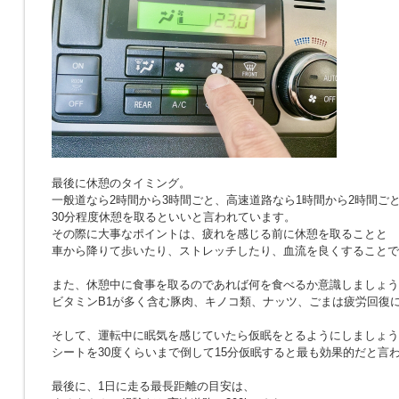
最後に休憩のタイミング。
一般道なら2時間から3時間ごと、高速道路なら1時間から2時間ご
30分程度休憩を取るといいと言われています。
その際に大事なポイントは、疲れを感じる前に休憩を取ることと
車から降りて歩いたり、ストレッチしたり、血流を良くすることで
また、休憩中に食事を取るのであれば何を食べるか意識しましょう
ビタミンB1が多く含む豚肉、キノコ類、ナッツ、ごまは疲労回復
そして、運転中に眠気を感じていたら仮眠をとるようにしましょう
シートを30度くらいまで倒して15分仮眠すると最も効果的だと言
最後に、1日に走る最長距離の目安は、