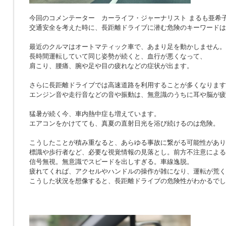
今回のコメンテーター カーライフ・ジャーナリスト まるも亜希
交通安全を考えた時に、長距離ドライブに潜む危険のキーワードは
最近のクルマはオートマティック車で、あまり足を動かしません。
長時間運転していて同じ姿勢が続くと、血行が悪くなって、
肩こり、腰痛、腕や足や目の疲れなどの症状が出ます。
さらに長距離ドライブでは高速道路を利用することが多くなります
エンジン音や走行音などの音や振動は、無意識のうちに耳や脳が疲
猛暑が続く今、車内熱中症も増えています。
エアコンをかけてても、真夏の直射日光を浴び続けるのは危険。
こうしたことが積み重なると、あらゆる事故に繋がる可能性があり
標識や歩行者など、必要な視覚情報の見落とし。前方不注意による
信号無視。無意識でスピードを出しすぎる。車線逸脱。
疲れてくれば、アクセルやハンドルの操作が雑になり、運転が荒く
こうした状況を想像すると、長距離ドライブの危険性がわかるでし