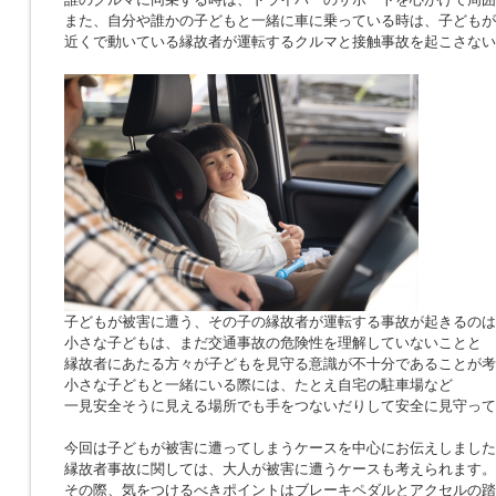
また、自分や誰かの子どもと一緒に車に乗っている時は、子どもが
近くで動いている縁故者が運転するクルマと接触事故を起こさない
子どもが被害に遭う、その子の縁故者が運転する事故が起きるのは
小さな子どもは、まだ交通事故の危険性を理解していないことと
縁故者にあたる方々が子どもを見守る意識が不十分であることが考
小さな子どもと一緒にいる際には、たとえ自宅の駐車場など
一見安全そうに見える場所でも手をつないだりして安全に見守って
今回は子どもが被害に遭ってしまうケースを中心にお伝えしました
縁故者事故に関しては、大人が被害に遭うケースも考えられます。
その際、気をつけるべきポイントはブレーキペダルとアクセルの踏